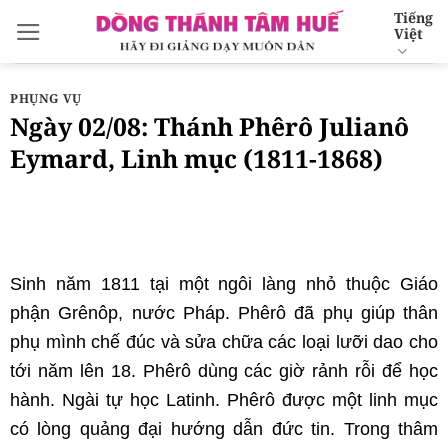
Bỏ
Tiếng
Việt
qua
nội
dung
PHỤNG VỤ
Ngày 02/08: Thánh Phêrô Julianô
Eymard, Linh mục (1811-1868)
Sinh năm 1811 tại một ngôi làng nhỏ thuộc Giáo
phận Grênôp, nước Pháp. Phêrô đã phụ giúp thân
phụ mình chế đúc và sửa chữa các loại lưỡi dao cho
tới năm lên 18. Phêrô dùng các giờ rảnh rỗi để học
hành. Ngài tự học Latinh. Phêrô được một linh mục
có lòng quảng đại hướng dẫn đức tin. Trong thâm