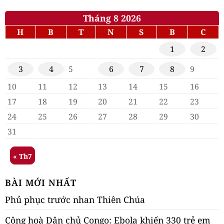
Tháng 8 2026
H
B
T
N
S
B
C
1
2
3
4
5
6
7
8
9
10
11
12
13
14
15
16
17
18
19
20
21
22
23
24
25
26
27
28
29
30
31
« Th7
BÀI MỚI NHẤT
Phủ phục trước nhan Thiên Chúa
Cộng hoà Dân chủ Congo: Ebola khiến 330 trẻ em