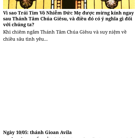
Vì sao Trái Tim Vô Nhiễm Đức Mẹ được mừng kính ngay
sau Thánh Tâm Chúa Giêsu, và điều đó có ý nghĩa gì đối
với chúng ta?
Khi chiêm ngắm Thánh Tâm Chúa Giêsu và suy niệm về
chiều sâu tình yêu...
Ngày 10/05: thánh Gioan Avila