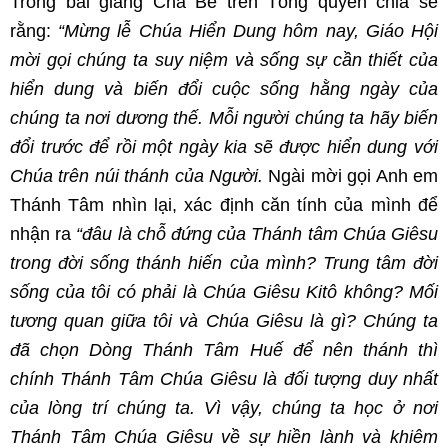
Trong bài giảng Cha Bề trên Tổng quyền chia sẻ
rằng:
“Mừng lễ Chúa Hiển Dung hôm nay, Giáo Hội
mời gọi chúng ta suy niệm và sống sự cần thiết của
hiển dung và biến đổi cuộc sống hằng ngày của
chúng ta nơi dương thế. Mỗi người chúng ta hãy biến
đổi trước để rồi một ngày kia sẽ được hiển dung với
Chúa trên núi thánh của Người.
Ngài mời gọi Anh em
Thánh Tâm nhìn lại, xác định căn tính của mình để
nhận ra
“đâu là chỗ đứng của Thánh tâm Chúa Giêsu
trong đời sống thánh hiến của mình? Trung tâm đời
sống của tôi có phải là Chúa Giêsu Kitô không? Mối
tương quan giữa tôi và Chúa Giêsu là gì? Chúng ta
đã chọn Dòng Thánh Tâm Huế để nên thánh thì
chính Thánh Tâm Chúa Giêsu là đối tượng duy nhất
của lòng trí chúng ta. Vì vậy, chúng ta học ở nơi
Thánh Tâm Chúa Giêsu về sự hiền lành và khiêm