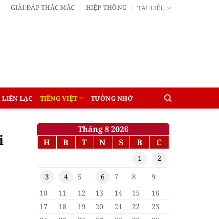
GIẢI ĐÁP THẮC MẮC
HIỆP THÔNG
TÀI LIỆU
LIÊN LẠC
TIẾNG VIỆT
TƯỞNG NHỚ
Tháng 8 2026
i
H
B
T
N
S
B
C
1
2
3
4
5
6
7
8
9
10
11
12
13
14
15
16
17
18
19
20
21
22
23