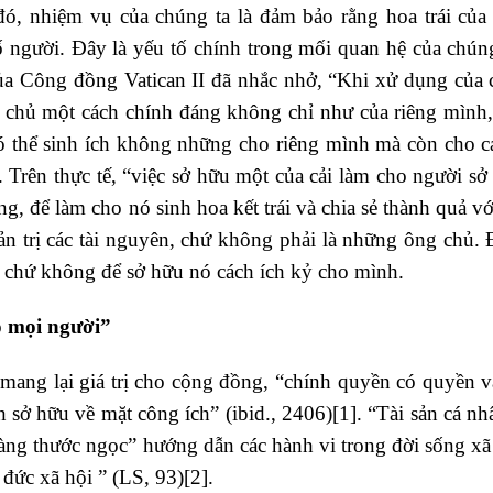
ó, nhiệm vụ của chúng ta là đảm bảo rằng hoa trái của
ố người. Đây là yếu tố chính trong mối quan hệ của chúng
 của Công đồng Vatican II đã nhắc nhở, “Khi xử dụng của 
àm chủ một cách chính đáng không chỉ như của riêng mình
 có thể sinh ích không những cho riêng mình mà còn cho c
Trên thực tế, “việc sở hữu một của cải làm cho người sở
g, để làm cho nó sinh hoa kết trái và chia sẻ thành quả v
n trị các tài nguyên, chứ không phải là những ông chủ. 
nó chứ không để sở hữu nó cách ích kỷ cho mình.
o mọi người”
mang lại giá trị cho cộng đồng, “chính quyền có quyền v
 sở hữu về mặt công ích” (ibid., 2406)[1]. “Tài sản cá nh
ng thước ngọc” hướng dẫn các hành vi trong đời sống xã 
 đức xã hội ” (LS, 93)[2].