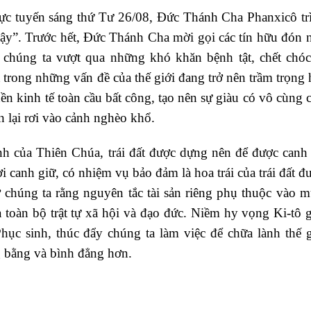
 trực tuyến sáng thứ Tư 26/08, Đức Thánh Cha Phanxicô tr
 cậy”. Trước hết, Đức Thánh Cha mời gọi các tín hữu đón 
chúng ta vượt qua những khó khăn bệnh tật, chết chóc
trong những vấn đề của thế giới đang trở nên trầm trọng 
nền kinh tế toàn cầu bất công, tạo nên sự giàu có vô cùng
n lại rơi vào cảnh nghèo khổ.
h của Thiên Chúa, trái đất được dựng nên để được canh 
 canh giữ, có nhiệm vụ bảo đảm là hoa trái của trái đất đ
 chúng ta rằng nguyên tắc tài sản riêng phụ thuộc vào m
a toàn bộ trật tự xã hội và đạo đức. Niềm hy vọng Ki-tô g
hục sinh, thúc đẩy chúng ta làm việc để chữa lành thế g
g bằng và bình đẳng hơn.