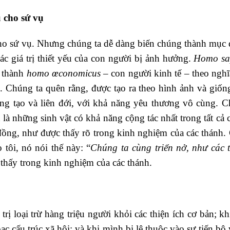
ụ cho sứ vụ
 cho sứ vụ. Nhưng chúng ta dễ dàng biến chúng thành mục 
ác giá trị thiết yếu của con người bị ảnh hưởng.
Homo sa
 thành
homo œconomicus –
con người kinh tế – theo nghĩ
rị. Chúng ta quên rằng, được tạo ra theo hình ảnh và giố
áng tạo và liên đới, với khả năng yêu thương vô cùng. C
là những sinh vật có khả năng cộng tác nhất trong tất cả c
đồng, như được thấy rõ trong kinh nghiệm của các thánh.
tôi, nó nói thế này: “
Chúng ta cùng triển nở, như các
thấy trong kinh nghiệm của các thánh.
ị loại trừ hàng triệu người khỏi các thiện ích cơ bản; kh
c cấu trúc xã hội; và khi mình bị lệ thuộc vào sự tiến bộ 