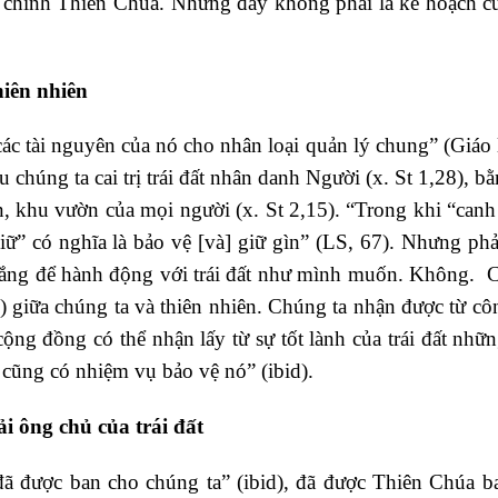
 chính Thiên Chúa. Nhưng đây không phải là kế hoạch c
hiên nhiên
 các tài nguyên của nó cho nhân loại quản lý chung” (Giáo
chúng ta cai trị trái đất nhân danh Người (x. St 1,28), b
, khu vườn của mọi người (x. St 2,15). “Trong khi “canh 
iữ” có nghĩa là bảo vệ [và] giữ gìn” (LS, 67). Nhưng phả
 trắng để hành động với trái đất như mình muốn. Không. 
) giữa chúng ta và thiên nhiên. Chúng ta nhận được từ cô
cộng đồng có thể nhận lấy từ sự tốt lành của trái đất nhữ
 cũng có nhiệm vụ bảo vệ nó” (ibid).
i ông chủ của trái đất
à đã được ban cho chúng ta” (ibid), đã được Thiên Chúa b