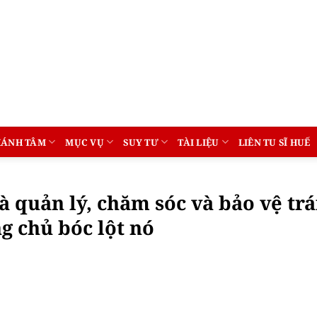
HÁNH TÂM
MỤC VỤ
SUY TƯ
TÀI LIỆU
LIÊN TU SĨ HUẾ
 quản lý, chăm sóc và bảo vệ trá
g chủ bóc lột nó