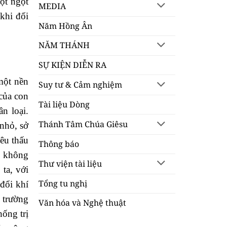
đột ngột
MEDIA
khi đối
Năm Hồng Ân
NĂM THÁNH
SỰ KIỆN DIỄN RA
một nền
Suy tư & Cảm nghiệm
 của con
Tài liệu Dòng
n loại.
Thánh Tâm Chúa Giêsu
 nhỏ, sở
kêu thấu
Thông báo
ó không
Thư viện tài liệu
ta, với
Tổng tu nghị
đổi khí
 trường
Văn hóa và Nghệ thuật
hống trị