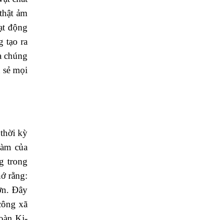
thật ảm
ạt động
 tạo ra
a chúng
 sẻ mọi
thời kỳ
làm của
g trong
ớ rằng:
ơn. Đây
 công xã
oàn Ki-