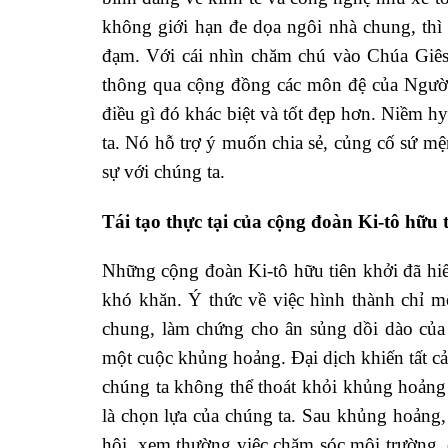
không giới hạn đe dọa ngôi nhà chung, thì
đạm. Với cái nhìn chăm chú vào Chúa Giêsu
thông qua cộng đồng các môn đệ của Người,
điều gì đó khác biệt và tốt đẹp hơn. Niềm h
ta. Nó hỗ trợ ý muốn chia sẻ, củng cố sứ m
sự với chúng ta.
Tái tạo thực tại của cộng đoàn Ki-tô hữu 
Những cộng đoàn Ki-tô hữu tiên khởi đã hi
khó khăn. Ý thức về việc hình thành chỉ một
chung, làm chứng cho ân sủng dồi dào của 
một cuộc khủng hoảng. Đại dịch khiến tất c
chúng ta không thể thoát khỏi khủng hoảng 
là chọn lựa của chúng ta. Sau khủng hoảng, 
hội, xem thường việc chăm sóc môi trường, 