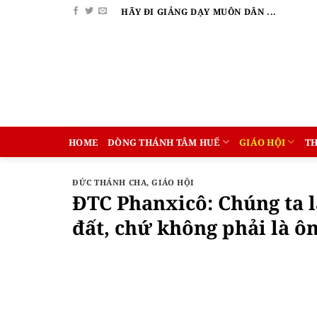
Bỏ
HÃY ĐI GIẢNG DẠY MUÔN DÂN ...
qua
nội
dung
HOME
DÒNG THÁNH TÂM HUẾ
GIÁO HỘI
T
ĐỨC THÁNH CHA
,
GIÁO HỘI
ĐTC Phanxicô: Chúng ta là
đất, chứ không phải là ôn