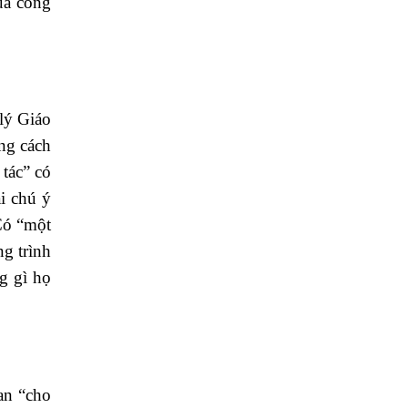
ủa công
 lý Giáo
ằng cách
tác” có
i chú ý
Có “một
ng trình
ng gì họ
an “cho