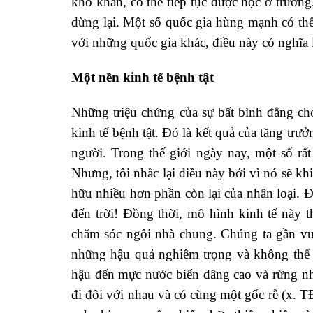
khó khăn, có thể tiếp tục được học ở trường,
dừng lại. Một số quốc gia hùng mạnh có thể 
với những quốc gia khác, điều này có nghĩa l
Một nền kinh tế bệnh tật
Những triệu chứng của sự bất bình đẳng cho
kinh tế bệnh tật. Đó là kết quả của tăng trư
người. Trong thế giới ngày nay, một số rất
Nhưng, tôi nhắc lại điều này bởi vì nó sẽ kh
hữu nhiều hơn phần còn lại của nhân loại. Đ
đến trời! Đồng thời, mô hình kinh tế này 
chăm sóc ngôi nhà chung. Chúng ta gần vượ
những hậu quả nghiêm trọng và không thể p
hậu đến mực nước biển dâng cao và rừng nhi
đi đôi với nhau và có cùng một gốc rễ (x. T