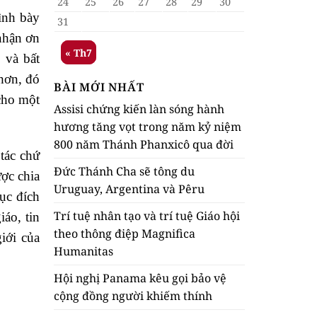
24
25
26
27
28
29
30
ình bày
31
nhận ơn
« Th7
 và bất
hơn, đó
BÀI MỚI NHẤT
 cho một
Assisi chứng kiến làn sóng hành
hương tăng vọt trong năm kỷ niệm
800 năm Thánh Phanxicô qua đời
tác chứ
Đức Thánh Cha sẽ tông du
ược chia
Uruguay, Argentina và Pêru
ục đích
Trí tuệ nhân tạo và trí tuệ Giáo hội
iáo, tin
theo thông điệp Magnifica
iới của
Humanitas
Hội nghị Panama kêu gọi bảo vệ
cộng đồng người khiếm thính