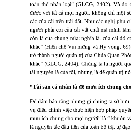
toàn thể nhân loại” (GLCG, 2402). Và do đ
được với tất cả mọi người, không chỉ một s
các của cải trên trái đất. Như các nghị phụ
người phải coi của cải vất chất mà mình l
còn là của chung nữa: nghĩa là, của cải đó
khác” (Hiến chế Vui mừng và Hy vọng, 69). 
trở thành người quản trị của Chúa Quan Phòn
khác” (GLCG, 2404). Chúng ta là người quả
tài nguyên là của tôi, nhưng là để quản trị 
“Tài sản cá nhân là để mưu ích chung ch
Để đảm bảo rằng những gì chúng ta sở hữu 
vụ điều chỉnh việc thực hiện hợp pháp quyền
mưu ích chung cho mọi người” là “ khuôn và
là nguyên tắc đầu tiên của toàn bộ trật tự đạo