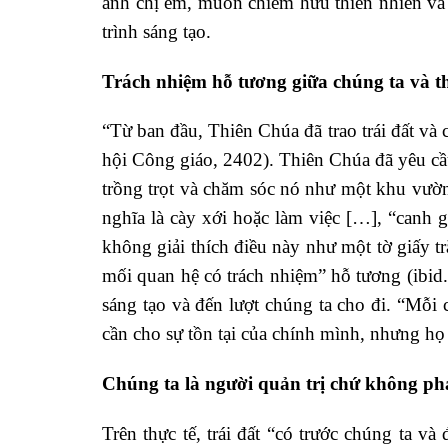
anh chị em, muốn chiếm hữu thiên nhiên và
trình sáng tạo.
Trách nhiệm hỗ tương giữa chúng ta và t
“Từ ban đầu, Thiên Chúa đã trao trái đất và
hội Công giáo, 2402). Thiên Chúa đã yêu cầu 
trồng trọt và chăm sóc nó như một khu vườn
nghĩa là cày xới hoặc làm việc […], “canh g
không giải thích điều này như một tờ giấy
mối quan hệ có trách nhiệm” hỗ tương (ibid.
sáng tạo và đến lượt chúng ta cho đi. “Mỗi 
cần cho sự tồn tại của chính mình, nhưng họ
Chúng ta là người quản trị chứ không phả
Trên thực tế, trái đất “có trước chúng ta v