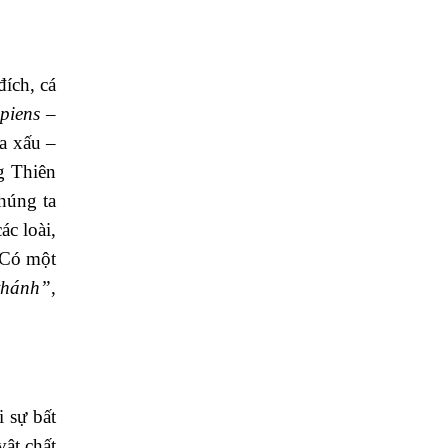
đích, cá
piens
–
a xấu –
ng Thiên
húng ta
ác loài,
 Có một
 thánh”
,
i sự bất
vật chất