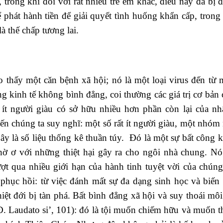
 trong khi đối với rất nhiều trẻ em khác, điều này đã bị 
phát hành tiền để giải quyết tình huống khẩn cấp, trong 
à thế chấp tương lai.
 thấy một căn bệnh xã hội; nó là một loại virus đến từ 
ởng kinh tế không bình đẳng, coi thường các giá trị cơ bản
 ít người giàu có sở hữu nhiều hơn phần còn lại của nhâ
iến chúng ta suy nghĩ: một số rất ít người giàu, một nhóm
ây là số liệu thống kê thuần túy. Đó là một sự bất công 
thờ ơ với những thiệt hại gây ra cho ngôi nhà chung. N
t qua nhiều giới hạn của hành tinh tuyệt vời của chúng 
hục hồi: từ việc đánh mất sự đa dạng sinh học và biến 
ệt đới bị tàn phá. Bất bình đẳng xã hội và suy thoái môi
Đ. Laudato si’, 101): đó là tội muốn chiếm hữu và muốn t