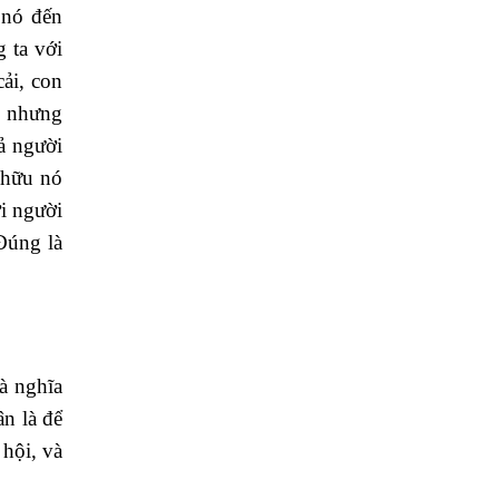
 nó đến
 ta với
cải, con
, nhưng
ả người
 hữu nó
ới người
Đúng là
à nghĩa
ân là để
hội, và