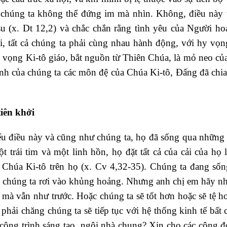
 chúng ta không thể đứng im mà nhìn. Không, điều này 
 (x. Dt 12,2) và chắc chắn rằng tình yêu của Người ho
 tất cả chúng ta phải cùng nhau hành động, với hy vọng
y vọng Ki-tô giáo, bắt nguồn từ Thiên Chúa, là mỏ neo củ
ệnh của chúng ta các môn đệ của Chúa Ki-tô, Đấng đã chia
tiên khởi
ểu điều này và cũng như chúng ta, họ đã sống qua những 
 trái tim và một linh hồn, họ đặt tất cả của cải của họ 
Chúa Ki-tô trên họ (x. Cv 4,32-35). Chúng ta đang sốn
ả chúng ta rơi vào khủng hoảng. Nhưng anh chị em hãy nh
mà vẫn như trước. Hoặc chúng ta sẽ tốt hơn hoặc sẽ tệ h
phải chăng chúng ta sẽ tiếp tục với hệ thống kinh tế bất
công trình sáng tạo, ngôi nhà chung? Xin cho các cộng đ