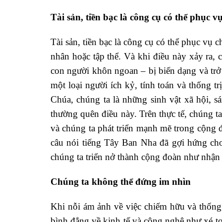
Tài sản, tiền bạc là công cụ có thể phục v
Tài sản, tiền bạc là công cụ có thể phục vụ
nhân hoặc tập thể. Và khi điều này xảy ra, c
con người khôn ngoan – bị biến dạng và trở
một loại người ích kỷ, tính toán và thống t
Chúa, chúng ta là những sinh vật xã hội, s
thường quên điều này. Trên thực tế, chúng ta 
và chúng ta phát triển mạnh mẽ trong cộng 
câu nói tiếng Tây Ban Nha đã gợi hứng cho 
chúng ta triển nở thành cộng đoàn như nhận 
Chúng ta không thể đứng im nhìn
Khi nỗi ám ảnh về việc chiếm hữu và thống tr
bình đẳng về kinh tế và công nghệ như xé toạ