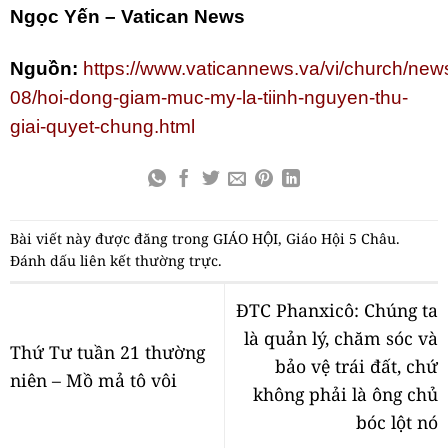
Ngọc Yến – Vatican News
Nguồn:
https://www.vaticannews.va/vi/church/new
08/hoi-dong-giam-muc-my-la-tiinh-nguyen-thu-
giai-quyet-chung.html
Bài viết này được đăng trong
GIÁO HỘI
,
Giáo Hội 5 Châu
.
Đánh dấu
liên kết thường trực
.
ĐTC Phanxicô: Chúng ta
là quản lý, chăm sóc và
Thứ Tư tuần 21 thường
bảo vệ trái đất, chứ
niên – Mồ mả tô vôi
không phải là ông chủ
bóc lột nó