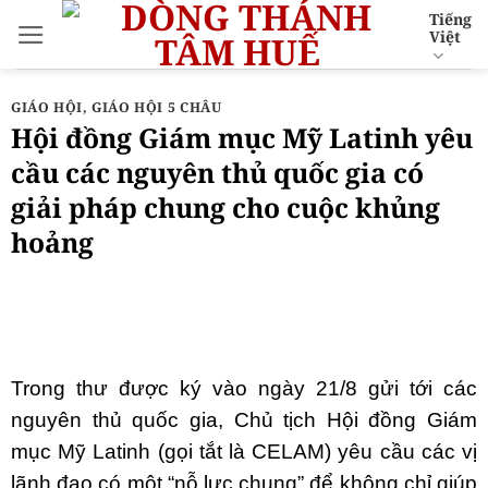
Bỏ
Tiếng
Việt
qua
nội
dung
GIÁO HỘI
,
GIÁO HỘI 5 CHÂU
Hội đồng Giám mục Mỹ Latinh yêu
cầu các nguyên thủ quốc gia có
giải pháp chung cho cuộc khủng
hoảng
Trong thư được ký vào ngày 21/8 gửi tới các
nguyên thủ quốc gia, Chủ tịch Hội đồng Giám
mục Mỹ Latinh (gọi tắt là CELAM) yêu cầu các vị
lãnh đạo có một “nỗ lực chung” để không chỉ giúp