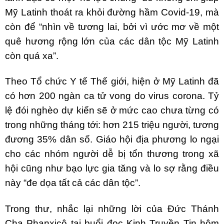
Mỹ Latinh thoát ra khỏi đường hầm Covid-19, mà
còn để “nhìn về tương lai, bởi vì ước mơ về một
quê hương rộng lớn của các dân tộc Mỹ Latinh
còn quá xa”.
Theo Tổ chức Y tế Thế giới, hiện ở Mỹ Latinh đã
có hơn 200 ngàn ca tử vong do virus corona. Tỷ
lệ đói nghèo dự kiến sẽ ở mức cao chưa từng có
trong những tháng tới: hơn 215 triệu người, tương
đương 35% dân số. Giáo hội địa phương lo ngại
cho các nhóm người dễ bị tổn thương trong xã
hội cũng như bạo lực gia tăng và lo sợ rằng điều
này “đe dọa tất cả các dân tộc”.
Trong thư, nhắc lại những lời của Đức Thánh
Cha Phanxicô tại buổi đọc Kinh Truyền Tin hôm