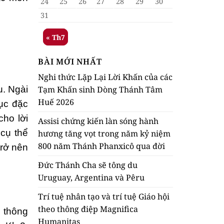
24
25
26
27
28
29
30
31
« Th7
BÀI MỚI NHẤT
Nghi thức Lặp Lại Lời Khấn của các
. Ngài
Tạm Khấn sinh Dòng Thánh Tâm
Huế 2026
hục đặc
cho lời
Assisi chứng kiến làn sóng hành
 cụ thể
hương tăng vọt trong năm kỷ niệm
800 năm Thánh Phanxicô qua đời
trở nên
Đức Thánh Cha sẽ tông du
Uruguay, Argentina và Pêru
Trí tuệ nhân tạo và trí tuệ Giáo hội
theo thông điệp Magnifica
 thông
Humanitas