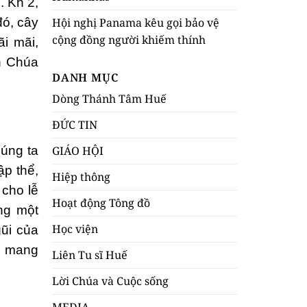
. Kh 2,
Hội nghị Panama kêu gọi bảo vệ
đó, cây
cộng đồng người khiếm thính
i mãi,
n Chúa
DANH MỤC
Dòng Thánh Tâm Huế
ĐỨC TIN
húng ta
GIÁO HỘI
ập thể,
Hiệp thông
cho lễ
Hoạt động Tông đồ
ng một
Học viện
ũi của
ng mang
Liên Tu sĩ Huế
Lời Chúa và Cuộc sống