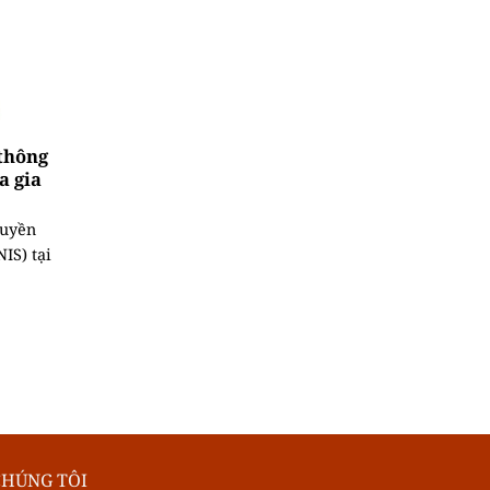
thông
a gia
ruyền
IS) tại
CHÚNG TÔI