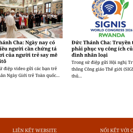
hánh Cha: Ngày nay có
Đức Thánh Cha: Truyền 
iều người cần chứng tá
phải phục vụ công ích củ
ơi của người trẻ say mê
đình nhân loại
itô
Trong sứ điệp gửi Hội nghị T
ứ điệp video gửi các bạn trẻ
thông Công giáo Thế giới (SIGN
ân Ngày Giới trẻ Toàn quốc...
thủ...
LIÊN KẾT WEBSITE
NỐI KẾT VỚI 