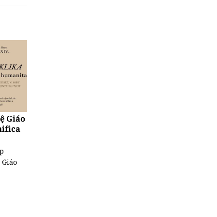
uệ Giáo
ifica
ệp
 Giáo