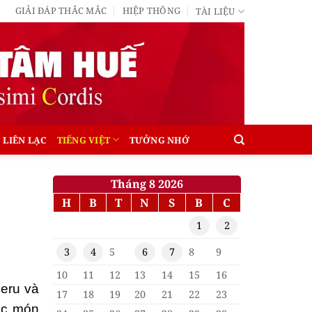
GIẢI ĐÁP THẮC MẮC
HIỆP THÔNG
TÀI LIỆU
LIÊN LẠC
TIẾNG VIỆT
TƯỞNG NHỚ
Tháng 8 2026
H
B
T
N
S
B
C
1
2
3
4
5
6
7
8
9
10
11
12
13
14
15
16
eru và
17
18
19
20
21
22
23
các món