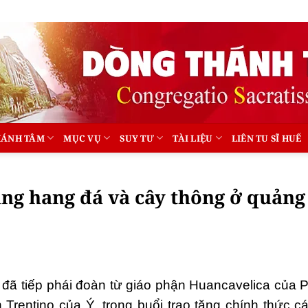
HÁNH TÂM
MỤC VỤ
SUY TƯ
TÀI LIỆU
LIÊN TU SĨ HUẾ
ặng hang đá và cây thông ở quảng
ã tiếp phái đoàn từ giáo phận Huancavelica của P
n Trentino của Ý, trong buổi trao tặng chính thức 