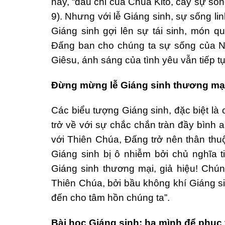
này, “dấu chỉ của Chúa Kitô, cây sự sốn
9). Nhưng với lễ Giáng sinh, sự sống li
Giáng sinh gợi lên sự tái sinh, món 
Đấng ban cho chúng ta sự sống của N
Giêsu, ánh sáng của tình yêu vẫn tiếp t
Đừng mừng lễ Giáng sinh thương mạ
Các biểu tượng Giáng sinh, đặc biệt l
trở về với sự chắc chắn tràn đầy bình a
với Thiên Chúa, Đấng trở nên thân th
Giáng sinh bị ô nhiễm bởi chủ nghĩa t
Giáng sinh thương mại, giả hiệu! Chú
Thiên Chúa, bởi bầu không khí Giáng s
đến cho tâm hồn chúng ta”.
Bài học Giáng sinh: hạ mình để phục