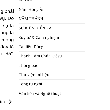
MEDIA
Năm Hồng Ân
ng phải
 vụ. Do
NĂM THÁNH
c sự là
SỰ KIỆN DIỄN RA
húng ta
Suy tư & Cảm nghiệm
à mong
Tài liệu Dòng
 đây là
u đó”.
Thánh Tâm Chúa Giêsu
Thông báo
Thư viện tài liệu
Tổng tu nghị
Văn hóa và Nghệ thuật
Tâm