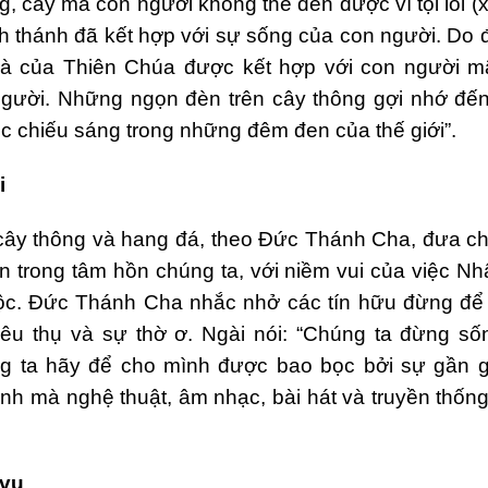
g, cây mà con người không thể đến được vì tội lỗi (x
nh thánh đã kết hợp với sự sống của con người. Do 
quà của Thiên Chúa được kết hợp với con người mã
gười. Những ngọn đèn trên cây thông gợi nhớ đế
ục chiếu sáng trong những đêm đen của thế giới”.
i
à cây thông và hang đá, theo Đức Thánh Cha, đưa c
n trong tâm hồn chúng ta, với niềm vui của việc Nh
uộc. Đức Thánh Cha nhắc nhở các tín hữu đừng để 
iêu thụ và sự thờ ơ. Ngài nói: “Chúng ta đừng số
ng ta hãy để cho mình được bao bọc bởi sự gần g
inh mà nghệ thuật, âm nhạc, bài hát và truyền thố
 vụ