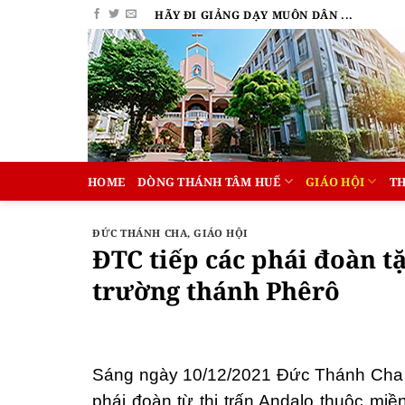
Bỏ
HÃY ĐI GIẢNG DẠY MUÔN DÂN ...
qua
nội
dung
HOME
DÒNG THÁNH TÂM HUẾ
GIÁO HỘI
T
ĐỨC THÁNH CHA
,
GIÁO HỘI
ĐTC tiếp các phái đoàn t
trường thánh Phêrô
Sáng ngày 10/12/2021 Đức Thánh Cha đ
phái đoàn từ thị trấn Andalo thuộc miề