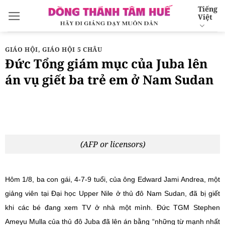
Bỏ
Tiếng
Việt
qua
nội
dung
GIÁO HỘI
,
GIÁO HỘI 5 CHÂU
Đức Tổng giám mục của Juba lên
án vụ giết ba trẻ em ở Nam Sudan
(AFP or licensors)
Hôm 1/8, ba con gái, 4-7-9 tuổi, của ông Edward Jami Andrea, một
giảng viên tại Đại học Upper Nile ở thủ đô Nam Sudan, đã bị giết
khi các bé đang xem TV ở nhà một mình. Đức TGM Stephen
Ameyu Mulla của thủ đô Juba đã lên án bằng “những từ mạnh nhất