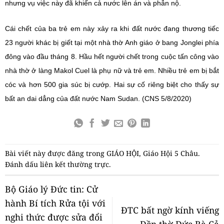
nhưng vụ việc này đã khiến cả nước lên án và phẫn nộ.
Cái chết của ba trẻ em này xảy ra khi đất nước đang thương tiếc
23 người khác bị giết tại một nhà thờ Anh giáo ở bang Jonglei phía
đông vào đầu tháng 8. Hầu hết người chết trong cuộc tấn công vào
nhà thờ ở làng Makol Cuel là phụ nữ và trẻ em. Nhiều trẻ em bị bắt
cóc và hơn 500 gia súc bị cướp. Hai sự cố riêng biệt cho thấy sự
bất an dai dẳng của đất nước Nam Sudan. (CNS 5/8/2020)
Bài viết này được đăng trong
GIÁO HỘI
,
Giáo Hội 5 Châu
.
Đánh dấu
liên kết thường trực
.
Bộ Giáo lý Đức tin: Cử
hành Bí tích Rửa tội với
ĐTC bất ngờ kính viếng
nghi thức được sửa đổi
Đền thờ Đức Bà Cả