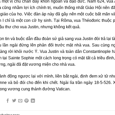
 là một vị chủ chăn đầy khôn ngoan và đạo đức. Năm 624, vua
 và cũng nhằm lợi ích chính trị, muốn thống nhất Giáo Hội nên đ
 giáo của họ. Việc đàn áp này đã gây nên một cuộc bất mãn và
n I chỉ là một con cờ hy sinh. Tại Rôma, vua Théođoric thuộc p
i hậu thư cho vua Justin, nhưng không kết quả.
tin và buộc dẫn đầu đoàn sứ giả sang vua Justin đòi trả lại tà
u lần ngài đứng lên phản đối trước mặt nhà vua. Sau cùng n
Hoàng rời khỏi nước Ý. Vua Justin và toàn dân Constantinople 
tại Sainte Sophie một cách long trọng có mặt tất cả triều đình
ơng, ngài đã đặt vương miện cho nhà vua.
ành động ngược lại với mình, liền bắt ngài, định đem xử tử n
nne và bỏ đói cho đến khi chết. Ngài lìa trần ngày 18-5-526. 
rong vương cung thánh đường Vatican.
t thường trực
.