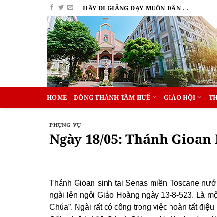
Bỏ
HÃY ĐI GIẢNG DẠY MUÔN DÂN ...
qua
nội
dung
HOME
DÒNG THÁNH TÂM HUẾ
GIÁO HỘI
T
PHỤNG VỤ
Ngày 18/05: Thánh Gioan 
Thánh Gioan sinh tại Senas miền Toscane nước 
ngài lên ngôi Giáo Hoàng ngày 13-8-523. Là một
Chúa”. Ngài rất có công trong việc hoàn tất điệu