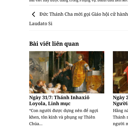
Đức Thánh Cha mời gọi Giáo hội cử hành
Laudato Si
Bài viết liên quan
Ngày 31/7: Thánh Inhaxiô
Ngày 2
Loyola, Linh mục
Người
“Con người được dựng nên để ngợi
Hằng nă
khen, tôn kính và phụng sự Thiên
Thánh 
Chúa...
người m