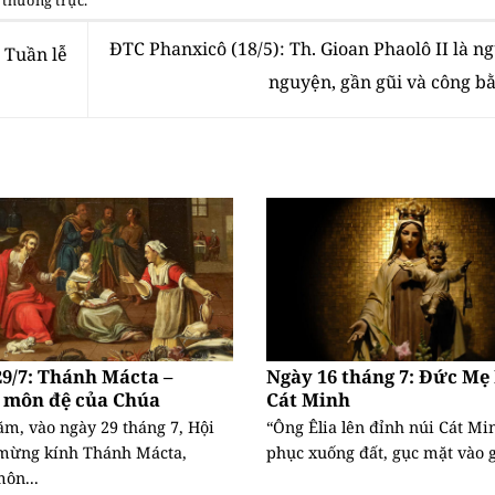
ĐTC Phanxicô (18/5): Th. Gioan Phaolô II là n
 Tuần lễ
nguyện, gần gũi và công b
9/7: Thánh Mácta –
Ngày 16 tháng 7: Đức Mẹ
 môn đệ của Chúa
Cát Minh
m, vào ngày 29 tháng 7, Hội
“Ông Êlia lên đỉnh núi Cát Mi
mừng kính Thánh Mácta,
phục xuống đất, gục mặt vào g
ôn...