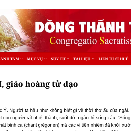
HÁNH TÂM
MỤC VỤ
SUY TƯ
TÀI LIỆU
LIÊN TU SĨ HUẾ
I, giáo hoàng tử đạo
Ý. Người ta hầu như không biết gì về thời thơ ấu của ngài. 
 con người rất nhiệt thành, suốt đời ngài chỉ sống câu: “Sống
 hát bình ca (chant grégorien) mà các vị tiền nhiệm đã khởi xư