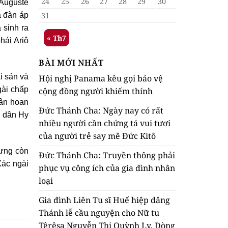
24
25
26
27
28
29
30
 Auguste
31
ã đàn áp
 sinh ra
« Th7
hái Ariô
BÀI MỚI NHẤT
i sản và
Hội nghị Panama kêu gọi bảo vệ
gài chấp
cộng đồng người khiếm thính
hân hoan
Đức Thánh Cha: Ngày nay có rất
, dân Hy
nhiều người cần chứng tá vui tươi
của người trẻ say mê Đức Kitô
hưng còn
Đức Thánh Cha: Truyền thông phải
Xác ngài
phục vụ công ích của gia đình nhân
loại
Gia đình Liên Tu sĩ Huế hiệp dâng
Thánh lễ cầu nguyện cho Nữ tu
Têrêsa Nguyễn Thị Quỳnh Ly, Dòng