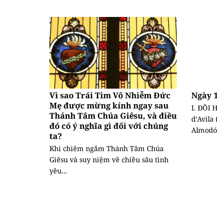
Vì sao Trái Tim Vô Nhiễm Đức
Ngày 1
Mẹ được mừng kính ngay sau
I. ĐÔI
Thánh Tâm Chúa Giêsu, và điều
d’Avila
đó có ý nghĩa gì đối với chúng
Almodóv
ta?
Khi chiêm ngắm Thánh Tâm Chúa
Giêsu và suy niệm về chiều sâu tình
yêu...