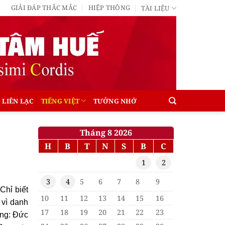
GIẢI ĐÁP THẮC MẮC
HIỆP THÔNG
TÀI LIỆU
LIÊN LẠC
TIẾNG VIỆT
TƯỞNG NHỚ
Tháng 8 2026
H
B
T
N
S
B
C
1
2
3
4
5
6
7
8
9
Chỉ biết
10
11
12
13
14
15
16
 vì danh
17
18
19
20
21
22
23
ớng: Ðức