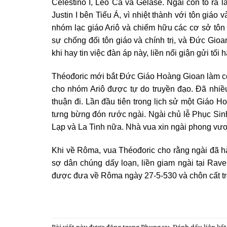
Cêlestinô I, Lêô Cả và Gêlase. Ngài còn tỏ ra
Justin I bên Tiểu Á, vì nhiệt thành với tôn giáo
nhóm lạc giáo Ariô và chiếm hữu các cơ sở tôn
sự chống đối tôn giáo và chính trị, và Ðức Gioa
khi hay tin việc đàn áp này, liền nổi giận gửi tố
Théođoric mới bắt Ðức Giáo Hoàng Gioan làm con 
cho nhóm Ariô được tự do truyền đạo. Ðã nhiề
thuận đi. Lần đầu tiên trong lịch sử một Giáo 
tưng bừng đón rước ngài. Ngài chủ lễ Phục Sinh 
Lạp và La Tinh nữa. Nhà vua xin ngài phong vư
Khi về Rôma, vua Théođoric cho rằng ngài đã h
sợ dân chúng dấy loạn, liền giam ngài tại Rave
được đưa về Rôma ngày 27-5-530 và chôn cất t
Bài viết này được đăng trong
Phụng vụ
. Đánh dấu
liên kế