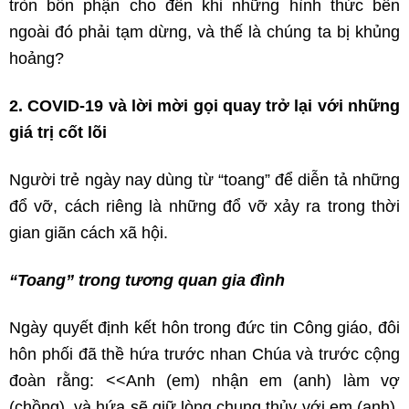
tròn bổn phận cho đến khi những hình thức bên
ngoài đó phải tạm dừng, và thế là chúng ta bị khủng
hoảng?
2. COVID-19 và lời mời gọi quay trở lại với những
giá trị cốt lõi
Người trẻ ngày nay dùng từ “toang” để diễn tả những
đổ vỡ, cách riêng là những đổ vỡ xảy ra trong thời
gian giãn cách xã hội.
“Toang” trong tương quan gia đình
Ngày quyết định kết hôn trong đức tin Công giáo, đôi
hôn phối đã thề hứa trước nhan Chúa và trước cộng
đoàn rằng: <<Anh (em) nhận em (anh) làm vợ
(chồng), và hứa sẽ giữ lòng chung thủy với em (anh),