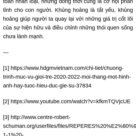
toàn nhân loại, nhưng đồng thời cũng là cơ hội phản
tỉnh cho con người. Khủng hoảng là tất yếu, khủng
hoảng giúp người ta quay lại với những giá trị cốt lõi
của sự hiện hữu và điều chỉnh những thói quen sống
chưa lành mạnh.
—
[1] https://www.hdgmvietnam.com/chi-tiet/chuong-
trinh-muc-vu-gioi-tre-2020-2022-moi-thang-mot-hinh-
anh-hay-tuoc-hieu-duc-gie-su-37834
[2] https://www.youtube.com/watch?v=kfkmTQVjcUE
[3] http://www.centre-robert-
schuman.org/userfiles/files/REPERES%20%E2%80
1-1%20-