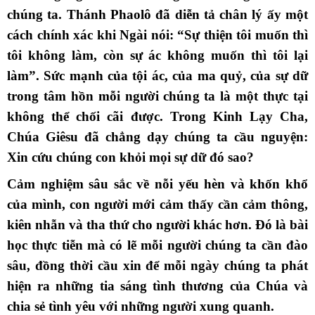
chúng ta. Thánh Phaolô đã diễn tả chân lý ấy một
cách chính xác khi Ngài nói: “Sự thiện tôi muốn thì
tôi không làm, còn sự ác không muốn thì tôi lại
làm”. Sức mạnh của tội ác, của ma quỷ, của sự dữ
trong tâm hồn mỗi người chúng ta là một thực tại
không thể chối cãi được. Trong Kinh Lạy Cha,
Chúa Giêsu đã chẳng dạy chúng ta cầu nguyện:
Xin cứu chúng con khỏi mọi sự dữ đó sao?
Cảm nghiệm sâu sắc về nỗi yếu hèn và khốn khổ
của mình, con người mới cảm thấy cần cảm thông,
kiên nhẫn và tha thứ cho người khác hơn. Ðó là bài
học thực tiễn mà có lẽ mỗi người chúng ta cần đào
sâu, đồng thời cầu xin để mỗi ngày chúng ta phát
hiện ra những tia sáng tình thương của Chúa và
chia sẻ tình yêu với những người xung quanh.