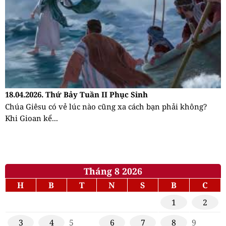
18.04.2026. Thứ Bảy Tuần II Phục Sinh
Chúa Giêsu có vẻ lúc nào cũng xa cách bạn phải không?
Khi Gioan kể...
Tháng 8 2026
H
B
T
N
S
B
C
1
2
3
4
5
6
7
8
9