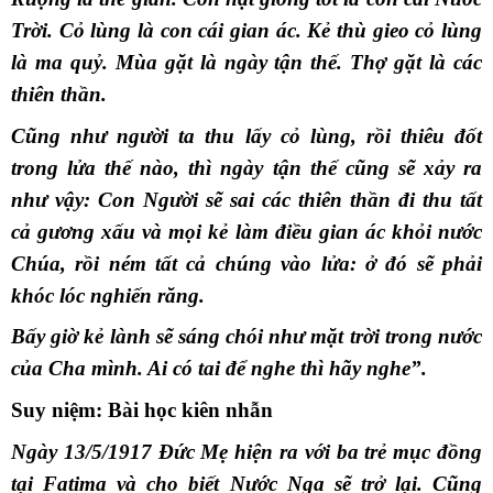
Trời. Cỏ lùng là con cái gian ác. Kẻ thù gieo cỏ lùng
là ma quỷ. Mùa gặt là ngày tận thế. Thợ gặt là các
thiên thần.
Cũng như người ta thu lấy cỏ lùng, rồi thiêu đốt
trong lửa thế nào, thì ngày tận thế cũng sẽ xảy ra
như vậy: Con Người sẽ sai các thiên thần đi thu tất
cả gương xấu và mọi kẻ làm điều gian ác khỏi nước
Chúa, rồi ném tất cả chúng vào lửa: ở đó sẽ phải
khóc lóc nghiến răng.
Bấy giờ kẻ lành sẽ sáng chói như mặt trời trong nước
của Cha mình. Ai có tai để nghe thì hãy nghe”.
Suy niệm: Bài học kiên nhẫn
Ngày 13/5/1917 Ðức Mẹ hiện ra với ba trẻ mục đồng
tại Fatima và cho biết Nước Nga sẽ trở lại. Cũng