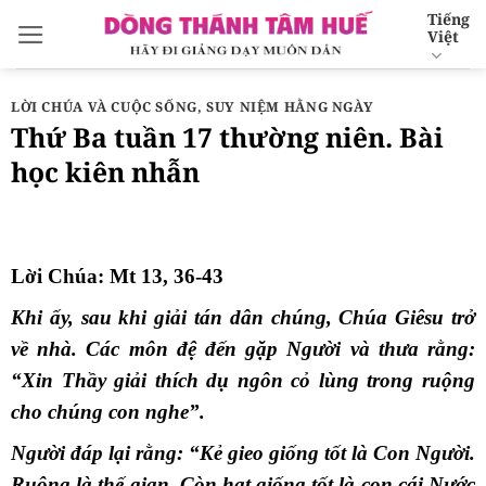
Bỏ
Tiếng
Việt
qua
nội
dung
LỜI CHÚA VÀ CUỘC SỐNG
,
SUY NIỆM HẰNG NGÀY
Thứ Ba tuần 17 thường niên. Bài
học kiên nhẫn
Lời Chúa: Mt 13, 36-43
Khi ấy, sau khi giải tán dân chúng, Chúa Giêsu trở
về nhà. Các môn đệ đến gặp Người và thưa rằng:
“Xin Thầy giải thích dụ ngôn cỏ lùng trong ruộng
cho chúng con nghe”.
Người đáp lại rằng: “Kẻ gieo giống tốt là Con Người.
Ruộng là thế gian. Còn hạt giống tốt là con cái Nước