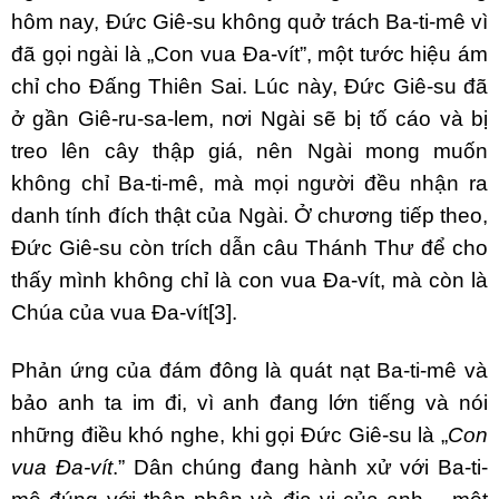
hôm nay, Đức Giê-su không quở trách Ba-ti-mê vì
đã gọi ngài là „Con vua Đa-vít”, một tước hiệu ám
chỉ cho Đấng Thiên Sai. Lúc này, Đức Giê-su đã
ở gần Giê-ru-sa-lem, nơi Ngài sẽ bị tố cáo và bị
treo lên cây thập giá, nên Ngài mong muốn
không chỉ Ba-ti-mê, mà mọi người đều nhận ra
danh tính đích thật của Ngài. Ở chương tiếp theo,
Đức Giê-su còn trích dẫn câu Thánh Thư để cho
thấy mình không chỉ là con vua Đa-vít, mà còn là
Chúa của vua Đa-vít
[3]
.
Phản ứng của đám đông là quát nạt Ba-ti-mê và
bảo anh ta im đi, vì anh đang lớn tiếng và nói
những điều khó nghe, khi gọi Đức Giê-su là „
Con
vua Đa-vít
.” Dân chúng đang hành xử với Ba-ti-