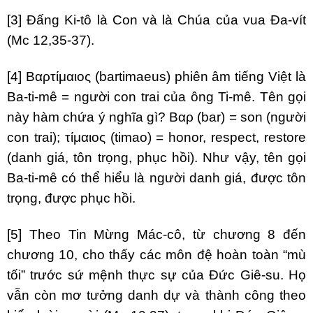
[3]
Đấng Ki-tô là Con và là Chúa của vua Đa-vít
(Mc 12,35-37).
[4]
Βαρτίμαιος (bartimaeus) phiên âm tiếng Việt là
Ba-ti-mê = người con trai của ông Ti-mê. Tên gọi
này hàm chứa ý nghĩa gì? Βαρ (bar) = son (người
con trai); τίμαιος (timao) = honor, respect, restore
(danh giá, tôn trọng, phục hồi). Như vậy, tên gọi
Ba-ti-mê có thể hiểu là người danh giá, được tôn
trọng, được phục hồi.
[5]
Theo Tin Mừng Mác-cô, từ chương 8 đến
chương 10, cho thấy các môn đệ hoàn toàn “mù
tối” trước sứ mệnh thực sự của Đức Giê-su. Họ
vẫn còn mơ tưởng danh dự và thành công theo