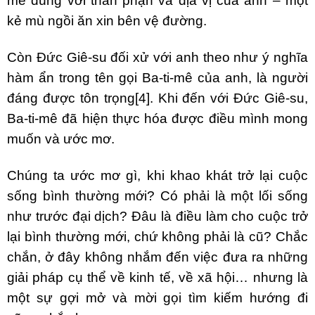
mê đúng với thân phận và địa vị của anh – một
kẻ mù ngồi ăn xin bên vệ đường.
Còn Đức Giê-su đối xử với anh theo như ý nghĩa
hàm ẩn trong tên gọi Ba-ti-mê của anh, là người
đáng được tôn trọng
[4]
. Khi đến với Đức Giê-su,
Ba-ti-mê đã hiện thực hóa được điều mình mong
muốn và ước mơ.
Chúng ta ước mơ gì, khi khao khát trở lại cuộc
sống bình thường mới? Có phải là một lối sống
như trước đại dịch? Đâu là điều làm cho cuộc trở
lại bình thường mới, chứ không phải là cũ? Chắc
chắn, ở đây không nhắm đến việc đưa ra những
giải pháp cụ thể về kinh tế, về xã hội… nhưng là
một sự gợi mở và mời gọi tìm kiếm hướng đi