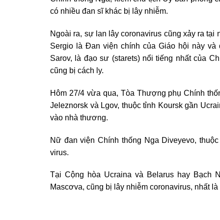
có nhiều đan sĩ khác bị lây nhiễm.
Ngoài ra, sự lan lây coronavirus cũng xảy ra tại
Sergio là Đan viện chính của Giáo hội này và 
Sarov, là đạo sư (starets) nổi tiếng nhất của 
cũng bị cách ly.
Hôm 27/4 vừa qua, Tòa Thượng phụ Chính thốn
Jeleznorsk và Lgov, thuộc tỉnh Koursk gần Ucrai
vào nhà thương.
Nữ đan viện Chính thống Nga Diveyevo, thuộc m
virus.
Tại Cộng hòa Ucraina và Belarus hay Bạch Ng
Mascơva, cũng bị lây nhiễm coronavirus, nhất là 