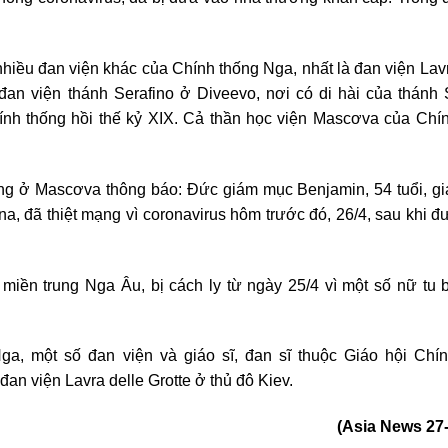
 nhiều đan viện khác của Chính thống Nga, nhất là đan viện Lav
đan viện thánh Serafino ở Diveevo, nơi có di hài của thánh 
Chính thống hồi thế kỷ XIX. Cả thần học viện Mascơva của Chí
g ở Mascơva thông báo: Đức giám mục Benjamin, 54 tuổi, g
na, đã thiệt mạng vì coronavirus hôm trước đó, 26/4, sau khi 
iền trung Nga Âu, bị cách ly từ ngày 25/4 vì một số nữ tu 
a, một số đan viện và giáo sĩ, đan sĩ thuộc Giáo hội Chí
đan viện Lavra delle Grotte ở thủ đô Kiev.
(Asia News 27