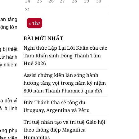
24
25
26
27
28
29
30
31
 an táng
« Th7
động lớn
BÀI MỚI NHẤT
Nghi thức Lặp Lại Lời Khấn của các
bị thiệt
Tạm Khấn sinh Dòng Thánh Tâm
 cử hành
Huế 2026
ây nhiễm
Assisi chứng kiến làn sóng hành
hương tăng vọt trong năm kỷ niệm
800 năm Thánh Phanxicô qua đời
a đời vì
Đức Thánh Cha sẽ tông du
 là linh
Uruguay, Argentina và Pêru
Trí tuệ nhân tạo và trí tuệ Giáo hội
theo thông điệp Magnifica
ượng phụ
Humanitas
đan viện