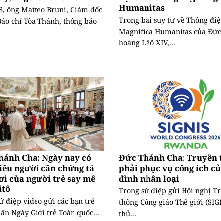
Humanitas
8, ông Matteo Bruni, Giám đốc
Trong bài suy tư về Thông đi
áo chí Tòa Thánh, thông báo
Magnifica Humanitas của Đức
hoàng Lêô XIV,...
hánh Cha: Ngày nay có
Đức Thánh Cha: Truyền 
iều người cần chứng tá
phải phục vụ công ích củ
ơi của người trẻ say mê
đình nhân loại
itô
Trong sứ điệp gửi Hội nghị T
ứ điệp video gửi các bạn trẻ
thông Công giáo Thế giới (SIGN
ân Ngày Giới trẻ Toàn quốc...
thủ...