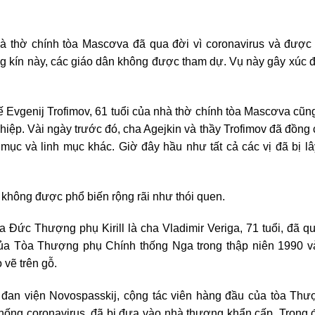
hà thờ chính tòa Mascơva đã qua đời vì coronavirus và được
g kín này, các giáo dân không được tham dự. Vụ này gây xúc 
 Evgenij Trofimov, 61 tuổi của nhà thờ chính tòa Mascơva cũng 
hiệp. Vài ngày trước đó, cha Agejkin và thầy Trofimov đã đồng
mục và linh mục khác. Giờ đây hầu như tất cả các vị đã bị l
 không được phổ biến rộng rãi như thói quen.
a Đức Thượng phụ Kirill là cha Vladimir Veriga, 71 tuổi, đã qu
của Tòa Thượng phụ Chính thống Nga trong thập niên 1990 và
 vẽ trên gỗ.
 đan viện Novospasskij, cộng tác viên hàng đầu của tòa Th
hống coronavirus, đã bị đưa vào nhà thương khẩn cấp. Trong 