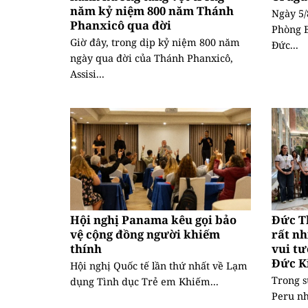
năm kỷ niệm 800 năm Thánh
Ngày 5/
Phanxicô qua đời
Phòng B
Giờ đây, trong dịp kỷ niệm 800 năm
Đức...
ngày qua đời của Thánh Phanxicô,
Assisi...
Hội nghị Panama kêu gọi bảo
Đức T
vệ cộng đồng người khiếm
rất nh
thính
vui tư
Đức K
Hội nghị Quốc tế lần thứ nhất về Lạm
Trong s
dụng Tình dục Trẻ em Khiếm...
Peru nh