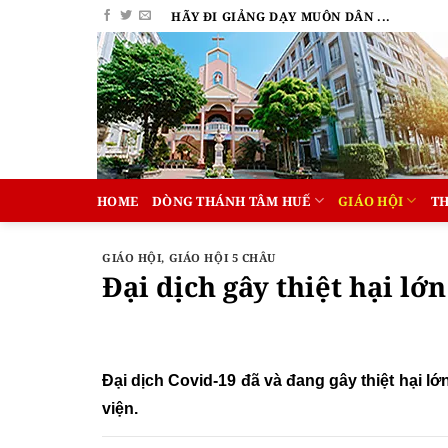
Bỏ
HÃY ĐI GIẢNG DẠY MUÔN DÂN ...
qua
nội
dung
HOME
DÒNG THÁNH TÂM HUẾ
GIÁO HỘI
T
GIÁO HỘI
,
GIÁO HỘI 5 CHÂU
Đại dịch gây thiệt hại lớ
Đại dịch Covid-19 đã và đang gây thiệt hại lớ
viện.