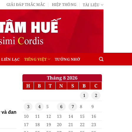
GIẢI ĐÁP THẮC MẮC
HIỆP THÔNG
TÀI LIỆU
LIÊN LẠC
TIẾNG VIỆT
TƯỞNG NHỚ
Tháng 8 2026
H
B
T
N
S
B
C
1
2
3
4
5
6
7
8
9
ứ và đan
10
11
12
13
14
15
16
17
18
19
20
21
22
23