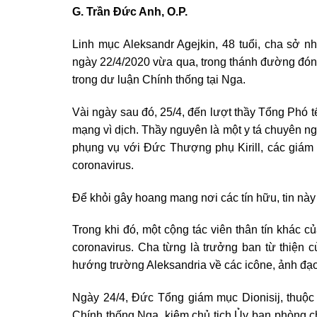
G. Trần Đức Anh, O.P.
Linh mục Aleksandr Agejkin, 48 tuổi, cha sở n
ngày 22/4/2020 vừa qua, trong thánh đường đón
trong dư luận Chính thống tại Nga.
Vài ngày sau đó, 25/4, đến lượt thầy Tổng Phó tế
mạng vì dịch. Thầy nguyên là một y tá chuyên ng
phụng vụ với Đức Thượng phụ Kirill, các giám 
coronavirus.
Để khỏi gây hoang mang nơi các tín hữu, tin này
Trong khi đó, một cộng tác viên thân tín khác củ
coronavirus. Cha từng là trưởng ban từ thiện 
hướng trường Aleksandria về các icône, ảnh đạo
Ngày 24/4, Đức Tổng giám mục Dionisij, thuộc
Chính thống Nga, kiêm chủ tịch Ủy ban phòng c