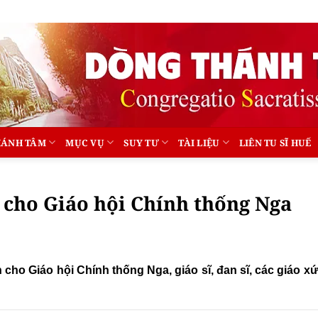
HÁNH TÂM
MỤC VỤ
SUY TƯ
TÀI LIỆU
LIÊN TU SĨ HUẾ
n cho Giáo hội Chính thống Nga
n cho Giáo hội Chính thống Nga, giáo sĩ, đan sĩ, các giáo x