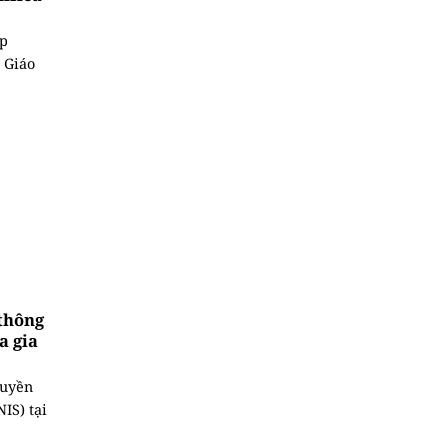
ệp
 Giáo
thông
a gia
ruyền
IS) tại