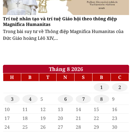
Trí tuệ nhân tạo và trí tuệ Giáo hội theo thông điệp
Magnifica Humanitas
Trong bài suy tư về Thông điệp Magnifica Humanitas của
Đức Giáo hoàng Lêô XIV,...
Tháng 8 2026
H
B
T
N
S
B
C
1
2
3
4
5
6
7
8
9
10
11
12
13
14
15
16
17
18
19
20
21
22
23
24
25
26
27
28
29
30