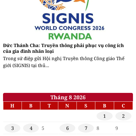
Đức Thánh Cha: Truyền thông phải phục vụ công ích
của gia đình nhân loại
Trong sứ điệp gửi Hội nghị Truyền thông Công giáo Thế
giới (SIGNIS) tại thủ...
Tháng 8 2026
H
B
T
N
S
B
C
1
2
3
4
5
6
7
8
9