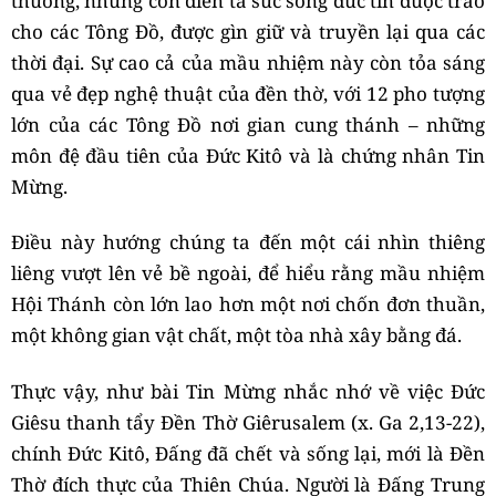
thường, nhưng còn diễn tả sức sống đức tin được trao
cho các Tông Đồ, được gìn giữ và truyền lại qua các
thời đại. Sự cao cả của mầu nhiệm này còn tỏa sáng
qua vẻ đẹp nghệ thuật của đền thờ, với 12 pho tượng
lớn của các Tông Đồ nơi gian cung thánh – những
môn đệ đầu tiên của Đức Kitô và là chứng nhân Tin
Mừng.
Điều này hướng chúng ta đến một cái nhìn thiêng
liêng vượt lên vẻ bề ngoài, để hiểu rằng mầu nhiệm
Hội Thánh còn lớn lao hơn một nơi chốn đơn thuần,
một không gian vật chất, một tòa nhà xây bằng đá.
Thực vậy, như bài Tin Mừng nhắc nhớ về việc Đức
Giêsu thanh tẩy Đền Thờ Giêrusalem (x. Ga 2,13-22),
chính Đức Kitô, Đấng đã chết và sống lại, mới là Đền
Thờ đích thực của Thiên Chúa. Người là Đấng Trung