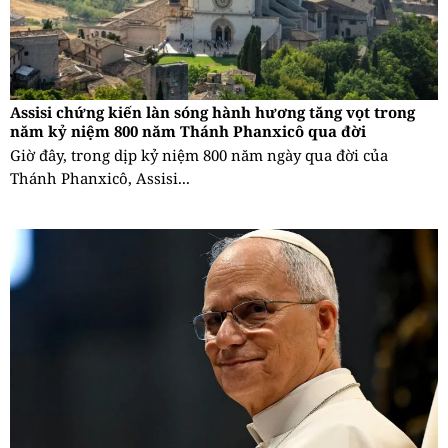
Assisi chứng kiến làn sóng hành hương tăng vọt trong
năm kỷ niệm 800 năm Thánh Phanxicô qua đời
Giờ đây, trong dịp kỷ niệm 800 năm ngày qua đời của
Thánh Phanxicô, Assisi...