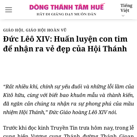
Bỏ
Tiếng
Việt
qua
nội
dung
GIÁO HỘI
,
GIÁO HỘI HOÀN VŨ
Đức Lêô XIV: Huấn luyện con tim
để nhận ra vẻ đẹp của Hội Thánh
“Rất nhiều khi, chính sự yếu đuối và những lỗi lầm của
Kitô hữu, cùng với biết bao khuôn mẫu và thành kiến,
đã ngăn cản chúng ta nhận ra sự phong phú của mầu
nhiệm Hội Thánh,” Đức Giáo hoàng Lêô XIV nói.
Trước khi đọc kinh Truyền Tin trưa hôm nay, trong lễ
cung hiến Vương cung Thánh đường Thánh Gioan