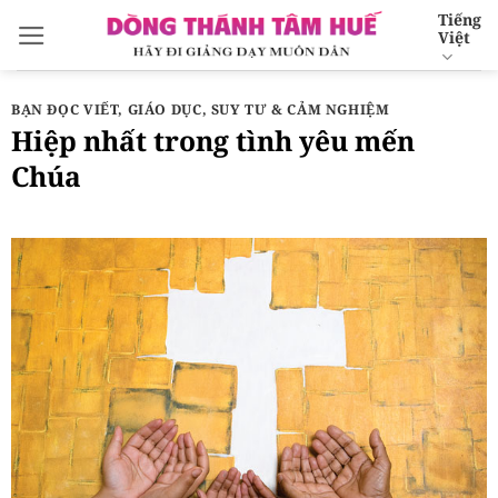
Bỏ
Tiếng
Việt
qua
nội
dung
BẠN ĐỌC VIẾT
,
GIÁO DỤC
,
SUY TƯ & CẢM NGHIỆM
Hiệp nhất trong tình yêu mến
Chúa