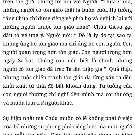
trên thế giới. Chúng tôi nói với Người: “Thưa Chúa,
những người có tôn giáo thật là buồn cười. Họ tưởng
rằng Chúa chỉ đứng riêng về phía họ và nghịch lại với
những người thuộc tôn giáo khác”. Chúa Giêsu gật
đầu tỏ vẻ ưng ý. Người nói: “ Đó là lý do tại sao ta
không ủng hộ tôn giáo mà chỉ ủng hộ con người. Con
người quan trọng hơn tôn giáo. Con người trọng hơn
ngày Sa-bát. Chúng con nên biết là chính những
người có tôn giáo đã treo Ta lên thập giá ”. Quả thật,
những cuộc chiến tranh tôn giáo đã từng xảy ra đều
khởi xuất từ thái độ bất khoan dung. Tư tưởng của
con người thường chỉ nghĩ đến mình mà coi thường
và muốn loại trừ người khác.
Sự hiệp nhất mà Chúa muốn có lẽ không phải ở việc
xóa bỏ những sự phong phú riêng biệt của mỗi người
hay mỗi tôn giáo. Giáo hội phải xây dựng sự hiệp