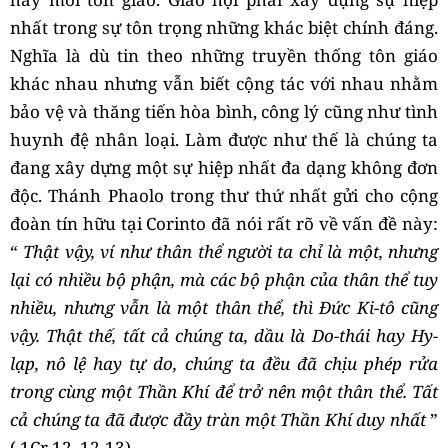
nhất trong sự tôn trọng những khác biệt chính đáng.
Nghĩa là dù tin theo những truyền thống tôn giáo
khác nhau nhưng vẫn biết cộng tác với nhau nhằm
bảo vệ và thăng tiến hòa bình, công lý cũng như tình
huynh đệ nhân loại. Làm được như thế là chúng ta
đang xây dựng một sự hiệp nhất đa dạng không đơn
độc. Thánh Phaolo trong thư thứ nhất gửi cho cộng
đoàn tín hữu tại Corinto đã nói rất rõ về vấn đề này:
“
Thật vậy, ví như thân thể người ta chỉ là một, nhưng
lại có nhiều bộ phận, mà các ​bộ phận của thân thể tuy
nhiều, nhưng vẫn là một thân thể, thì Đức Ki-tô cũng
vậy. Thật thế, tất cả chúng ta, dầu là Do-thái hay Hy-
lạp, nô lệ hay tự do, chúng ta đều đã chịu phép rửa
trong cùng một Thần Khí để trở ​nên một thân thể. Tất
cả chúng ta đã được đầy tràn một Thần Khí duy nhất
”
( 1Cr 12, 12-13).