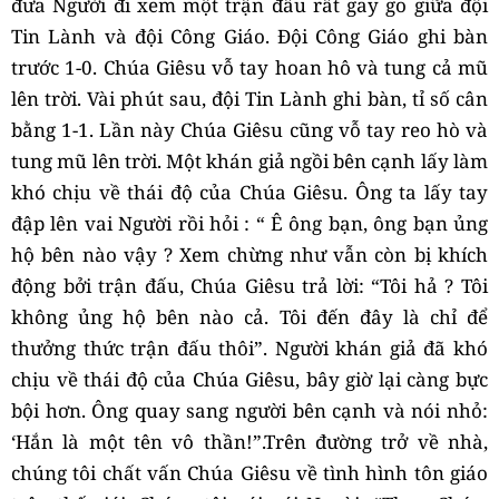
đưa Người đi xem một trận đấu rất gay go giữa đội
Tin Lành và đội Công Giáo. Đội Công Giáo ghi bàn
trước 1-0. Chúa Giêsu vỗ tay hoan hô và tung cả mũ
lên trời. Vài phút sau, đội Tin Lành ghi bàn, tỉ số cân
bằng 1-1. Lần này Chúa Giêsu cũng vỗ tay reo hò và
tung mũ lên trời. Một khán giả ngồi bên cạnh lấy làm
khó chịu về thái độ của Chúa Giêsu. Ông ta lấy tay
đập lên vai Người rồi hỏi : “ Ê ông bạn, ông bạn ủng
hộ bên nào vậy ? Xem chừng như vẫn còn bị khích
động bởi trận đấu, Chúa Giêsu trả lời: “Tôi hả ? Tôi
không ủng hộ bên nào cả. Tôi đến đây là chỉ để
thưởng thức trận đấu thôi”. Người khán giả đã khó
chịu về thái độ của Chúa Giêsu, bây giờ lại càng bực
bội hơn. Ông quay sang người bên cạnh và nói nhỏ:
‘Hắn là một tên vô thần!”.Trên đường trở về nhà,
chúng tôi chất vấn Chúa Giêsu về tình hình tôn giáo