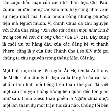
các cuộc thảo luận của các nhà thần học. Cha Paul
Couturier ước mong các Kito hữu hãy cùng nhau: xin
sự hiệp nhất mà Chúa muốn bằng những phương
tiện mà Người muốn. Vì chính Chúa đã cầu nguyện
với Chúa Cha rằng “
Xin cho tất cả nên một, như Cha ở
trong con và con ở trong Cha
” (Ga 17, 21). Đây cũng
là mối ưu tư hàng đầu của các đấng kế vị thánh
Phero, cũng là ý của Đức Thánh Cha Leo XIV mời gọi
chúng ta cầu nguyện trong tháng Mân Côi này.
Một linh mục dòng Tên người Ấn Độ tên là Anthony
de Mello- nhà tâm lý trị liệu và là tác giả của các tác
phẩm tâm linh nổi tiếng trên toàn thế giới đã viết
một câu chuyện tưởng tượng liên quan đến tôn giáo
như sau: Chúa Giêsu than phiền là Người chưa được
một lần tham dự một trận túc cầu nào. Chúng tôi bèn