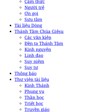
Cảm thức
Người trẻ
Ơn gọi
Sưu tầm
Tài liệu Dòng
Thánh Tâm Chúa Giêsu
Các văn kiện
Đền tạ Thánh Tâm
Kinh nguyện
Linh đạo
Suy niệm
Suy tư
Thông báo
Thư viện tài liệu
Kinh Thánh
Phụng vụ
Thần học
Triết học
Truyền giáo