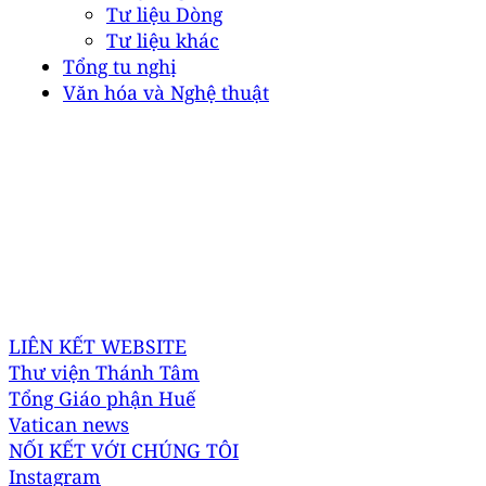
Tư liệu Dòng
Tư liệu khác
Tổng tu nghị
Văn hóa và Nghệ thuật
DÒNG THÁNH TÂM HUẾ
Địa chỉ: 67 Phan Đình Phùng, P. Thuận Hóa, Tp. Huế
Điện thoại: +84 769101925
Email:
dongthanhtam@gmail.com
Email Truyền Thông:
bantruyenthongdtt@gmail.com
LIÊN KẾT WEBSITE
Thư viện Thánh Tâm
Tổng Giáo phận Huế
Vatican news
NỐI KẾT VỚI CHÚNG TÔI
Instagram