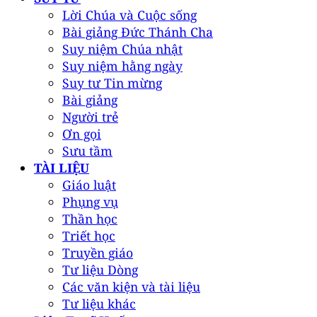
Lời Chúa và Cuộc sống
Bài giảng Đức Thánh Cha
Suy niệm Chúa nhật
Suy niệm hằng ngày
Suy tư Tin mừng
Bài giảng
Người trẻ
Ơn gọi
Sưu tầm
TÀI LIỆU
Giáo luật
Phụng vụ
Thần học
Triết học
Truyền giáo
Tư liệu Dòng
Các văn kiện và tài liệu
Tư liệu khác