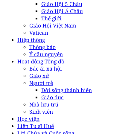
Giáo Hội 5 Châu
Giáo Hội Á Châu
Thế giới
Giáo Hội Việt Nam
Vatican
Hiệp thông
Thông báo
Ý cầu nguyện
Hoạt động Tông đồ
Bác ái xã hội
Giáo xứ
Người trẻ
Đời sống thánh hiến
Giáo dục
Nhà lưu trú
Sinh viên
Học viện
Liên Tu sĩ Huế
Lời Chúa và Cuộc sống