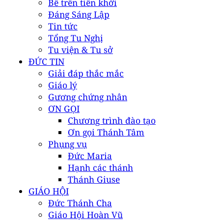
Bề trên tiên khởi
Đáng Sáng Lập
Tin tức
Tổng Tu Nghị
Tu viện & Tu sở
ĐỨC TIN
Giải đáp thắc mắc
Giáo lý
Gương chứng nhân
ƠN GỌI
Chương trình đào tạo
Ơn gọi Thánh Tâm
Phụng vụ
Đức Maria
Hạnh các thánh
Thánh Giuse
GIÁO HỘI
Đức Thánh Cha
Giáo Hội Hoàn Vũ