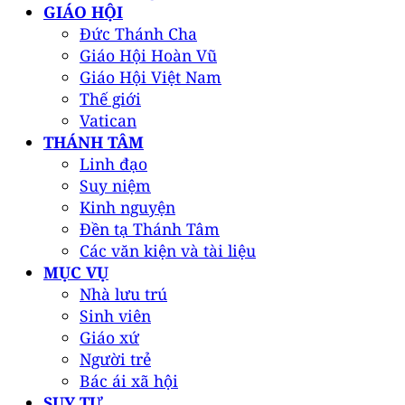
GIÁO HỘI
Đức Thánh Cha
Giáo Hội Hoàn Vũ
Giáo Hội Việt Nam
Thế giới
Vatican
THÁNH TÂM
Linh đạo
Suy niệm
Kinh nguyện
Đền tạ Thánh Tâm
Các văn kiện và tài liệu
MỤC VỤ
Nhà lưu trú
Sinh viên
Giáo xứ
Người trẻ
Bác ái xã hội
SUY TƯ