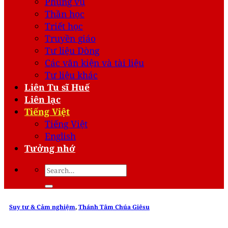
Phụng vụ
Thần học
Triết học
Truyền giáo
Tư liệu Dòng
Các văn kiện và tài liệu
Tư liệu khác
Liên Tu sĩ Huế
Liên lạc
Tiếng Việt
Tiếng Việt
English
Tưởng nhớ
Suy tư & Cảm nghiệm
,
Thánh Tâm Chúa Giêsu