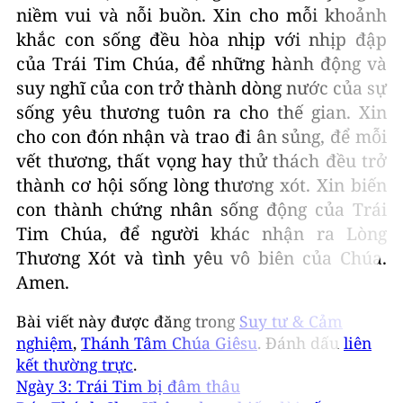
niềm vui và nỗi buồn. Xin cho mỗi khoảnh
khắc con sống đều hòa nhịp với nhịp đập
của Trái Tim Chúa, để những hành động và
suy nghĩ của con trở thành dòng nước của sự
sống yêu thương tuôn ra cho thế gian. Xin
cho con đón nhận và trao đi ân sủng, để mỗi
vết thương, thất vọng hay thử thách đều trở
thành cơ hội sống lòng thương xót. Xin biến
con thành chứng nhân sống động của Trái
Tim Chúa, để người khác nhận ra Lòng
Thương Xót và tình yêu vô biên của Chúa.
Amen.
Bài viết này được đăng trong
Suy tư & Cảm
nghiệm
,
Thánh Tâm Chúa Giêsu
. Đánh dấu
liên
kết thường trực
.
Ngày 3: Trái Tim bị đâm thâu