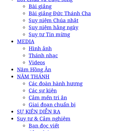
Bài giảng
Bài giảng Đức Thánh Cha
Suy niệm Chúa nhật
Suy niệm hằng ngày
Suy tư Tin mừng
MEDIA
Hình ảnh
Thánh nhạc
Videos
Năm Hồng Ân
NĂM THÁNH
Các đoàn hành hương
Các sự kiện
Cảm mến tri ân
Giai đoạn chuẩn bị
SỰ KIỆN DIỄN RA
Suy tư & Cảm nghiệm
Bạn đọc viết