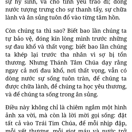
sự hy sinh, và cho tình yêu trao đi; dòng
nước tượng trưng cho sự thanh tẩy, sự chữa
lành và ân sủng tuôn đổ vào từng tâm hồn.
Còn chúng ta thì sao? Biết bao lần chúng ta
tự bảo vệ, đóng kín lòng mình trước những
sự đau khổ và thất vọng; biết bao lần chúng
ta khép lại trước tha nhân vì sợ bị tổn
thương. Nhưng Thánh Tâm Chúa dạy rằng
ngay cả nơi đau khổ, nơi thất vọng, vẫn có
dòng nước sự sống tuôn tràn, để chúng ta
được chữa lành, để chúng ta học yêu thương,
và để chúng ta sống trong ân sủng.
Điều này không chỉ là chiêm ngắm một hình
ảnh xa vời, mà còn là lời mời gọi sống: đặt
tất cả vào Trái Tim Chúa, để mỗi nhịp đập,
mỗi vết thương, mỗi giọt máu và nước trở