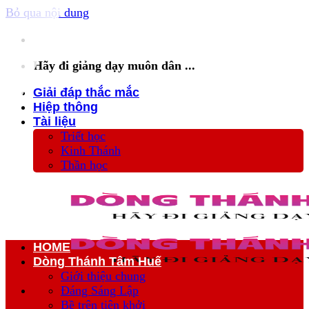
Bỏ qua nội dung
Hãy đi giảng dạy muôn dân ...
Giải đáp thắc mắc
Hiệp thông
Tài liệu
Triết học
Kinh Thánh
Thần học
HOME
Dòng Thánh Tâm Huế
Giới thiệu chung