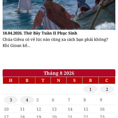
18.04.2026. Thứ Bảy Tuần II Phục Sinh
Chúa Giêsu có vẻ lúc nào cũng xa cách bạn phải không?
Khi Gioan kể...
Tháng 8 2026
H
B
T
N
S
B
C
1
2
3
4
5
6
7
8
9
10
11
12
13
14
15
16
17
18
19
20
21
22
23