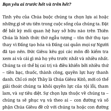
Bạn yêu ai trước hết và trên hết?
Tình yêu của Chúa buộc chúng ta chọn lựa ai hoặc
những gì sẽ ưu tiên trong cuộc sống của chúng ta. Đặt
để bất kỳ mối quan hệ hay sở hữu nào trên Thiên
Chúa là hình thức thờ ngẫu tượng – tôn thờ thụ tạo
thay vì Đấng tạo hóa và Đấng cai quản mọi sự Người
đã tạo nên. Đức Giêsu kêu gọi các môn đồ kiểm tra
xem ai và cái gì mà họ yêu trước nhất và nhiều nhất.
Chúng ta có thể bị cai trị và điều khiển bởi nhiều thứ
– tiền bạc, thuốc, thành công, quyền lực hay thanh
danh. Chỉ có một Thầy là Chúa Giêsu Kitô, mới có thể
giải thoát chúng ta khỏi quyền lực của tội lỗi, tham
lam, và sự tiêu diệt. Sự chọn lựa thuộc về chúng ta –
chúng ta sẽ phục vụ và theo ai – con đường và số
phận Chúa Giêsu đề cử với chúng ta hoặc con đường