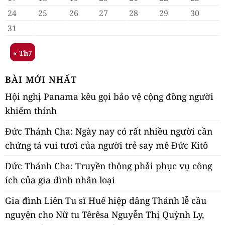
24
25
26
27
28
29
30
31
« Th7
BÀI MỚI NHẤT
Hội nghị Panama kêu gọi bảo vệ cộng đồng người
khiếm thính
Đức Thánh Cha: Ngày nay có rất nhiều người cần
chứng tá vui tươi của người trẻ say mê Đức Kitô
Đức Thánh Cha: Truyền thông phải phục vụ công
ích của gia đình nhân loại
Gia đình Liên Tu sĩ Huế hiệp dâng Thánh lễ cầu
nguyện cho Nữ tu Têrêsa Nguyễn Thị Quỳnh Ly,