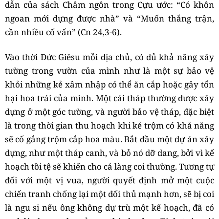
dẫn của sách Châm ngôn trong Cựu ước: “Có khôn
ngoan mới dựng được nhà” và “Muốn thắng trận,
cần nhiều cố vấn” (Cn 24,3-6).
Vào thời Đức Giêsu mỗi địa chủ, có đủ khả năng xây
tường trong vườn của mình như là một sự bảo vệ
khỏi những kẻ xâm nhập có thể ăn cắp hoặc gây tổn
hại hoa trái của mình. Một cái tháp thường được xây
dựng ở một góc tường, và người bảo vệ tháp, đặc biệt
là trong thời gian thu hoạch khi kẻ trộm có khả năng
sẽ cố gắng trộm cắp hoa màu. Bắt đầu một dự án xây
dựng, như một tháp canh, và bỏ nó dỡ dang, bởi vì kế
hoạch tồi tệ sẽ khiến cho cả làng coi thường. Tương tự
đối với một vị vua, người quyết định mở một cuộc
chiến tranh chống lại một đối thủ mạnh hơn, sẽ bị coi
là ngu si nếu ông không dự trù một kế hoạch, đã có