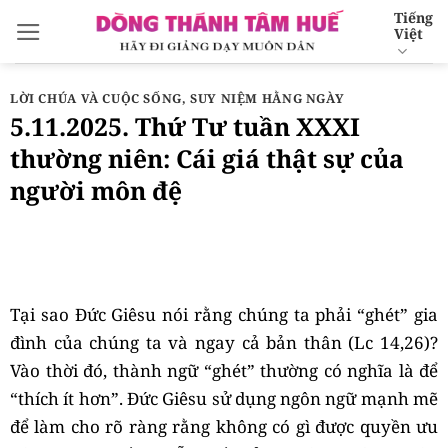
Bỏ
Tiếng
Việt
qua
nội
dung
LỜI CHÚA VÀ CUỘC SỐNG
,
SUY NIỆM HẰNG NGÀY
5.11.2025. Thứ Tư tuần XXXI
thường niên: Cái giá thật sự của
người môn đệ
Tại sao Đức Giêsu nói rằng chúng ta phải “ghét” gia
đình của chúng ta và ngay cả bản thân (Lc 14,26)?
Vào thời đó, thành ngữ “ghét” thường có nghĩa là để
“thích ít hơn”. Đức Giêsu sử dụng ngôn ngữ mạnh mẽ
để làm cho rõ ràng rằng không có gì được quyền ưu