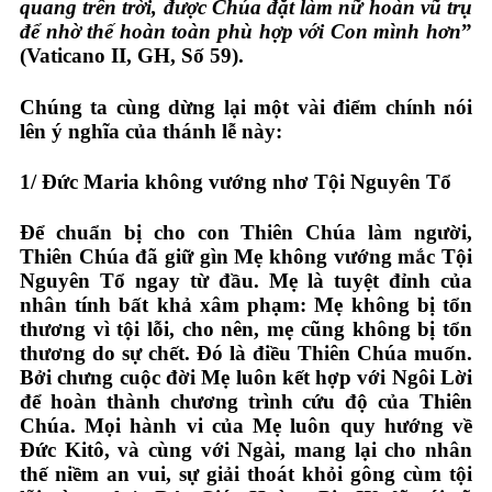
quang trên trời, được Chúa đặt làm nữ hoàn vũ trụ
để nhờ thế hoàn toàn phù hợp với Con mình hơn
”
(Vaticano II, GH, Số 59).
Chúng ta cùng dừng lại một vài điểm chính nói
lên ý nghĩa của thánh lễ này:
1/
Đức Maria không vướng nhơ Tội Nguyên Tổ
Để chuẩn bị cho con Thiên Chúa làm người,
Thiên Chúa đã giữ gìn Mẹ không vướng mắc Tội
Nguyên Tổ ngay từ đầu. Mẹ là tuyệt đỉnh của
nhân tính bất khả xâm phạm: Mẹ không bị tổn
thương vì tội lỗi, cho nên, mẹ cũng không bị tổn
thương do sự chết. Đó là điều Thiên Chúa muốn.
Bởi chưng cuộc đời Mẹ luôn kết hợp với Ngôi Lời
để hoàn thành chương trình cứu độ của Thiên
Chúa. Mọi hành vi của Mẹ luôn quy hướng về
Đức Kitô, và cùng với Ngài, mang lại cho nhân
thế niềm an vui, sự giải thoát khỏi gông cùm tội