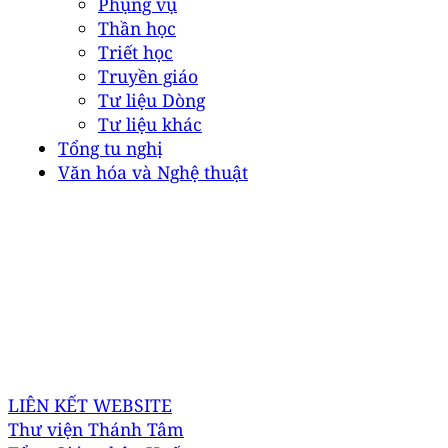
Phụng vụ
Thần học
Triết học
Truyền giáo
Tư liệu Dòng
Tư liệu khác
Tổng tu nghị
Văn hóa và Nghệ thuật
DÒNG THÁNH TÂM HUẾ
Địa chỉ: 67 Phan Đình Phùng, P. Thuận Hóa, Tp. Huế
Điện thoại: +84 769101925
Email:
dongthanhtam@gmail.com
Email Truyền Thông:
bantruyenthongdtt@gmail.com
LIÊN KẾT WEBSITE
Thư viện Thánh Tâm