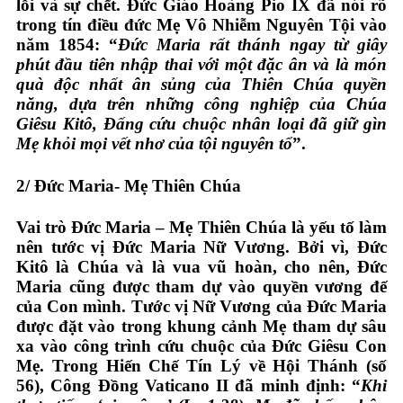
lỗi và sự chết. Đức Giáo Hoàng Pio IX đã nói rõ
trong tín điều đức Mẹ Vô Nhiễm Nguyên Tội vào
năm 1854: “
Đức Maria rất thánh ngay từ giây
phút đầu tiên nhập thai với một đặc ân và là món
quà độc nhất ân sủng của Thiên Chúa quyền
năng, dựa trên những công nghiệp của Chúa
Giêsu Kitô, Đấng cứu chuộc nhân loại đã giữ gìn
Mẹ khỏi mọi vết nhơ của tội nguyên tổ
”.
2/
Đức Maria- Mẹ Thiên Chúa
Vai trò Đức Maria – Mẹ Thiên Chúa là yếu tố làm
nên tước vị Đức Maria Nữ Vương. Bởi vì, Đức
Kitô là Chúa và là vua vũ hoàn, cho nên, Đức
Maria cũng được tham dự vào quyền vương đế
của Con mình. Tước vị Nữ Vương của Đức Maria
được đặt vào trong khung cảnh Mẹ tham dự sâu
xa vào công trình cứu chuộc của Đức Giêsu Con
Mẹ. Trong Hiến Chế Tín Lý về Hội Thánh (số
56), Công Đồng Vaticano II đã minh định: “
Khi