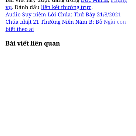
vụ
. Đánh dấu
liên kết thường trực
.
Audio Suy niệm Lời Chúa: Thứ Bảy 21/8/2021
Chúa nhật 21 Thường Niên Năm B: Bỏ Ngài con
biết theo ai
Bài viết liên quan