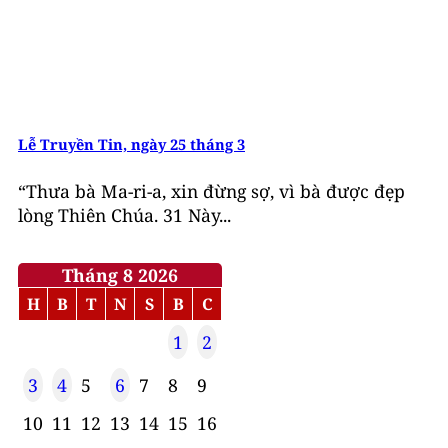
Lễ Truyền Tin, ngày 25 tháng 3
“Thưa bà Ma-ri-a, xin đừng sợ, vì bà được đẹp
lòng Thiên Chúa. 31 Này...
Tháng 8 2026
H
B
T
N
S
B
C
1
2
3
4
5
6
7
8
9
10
11
12
13
14
15
16