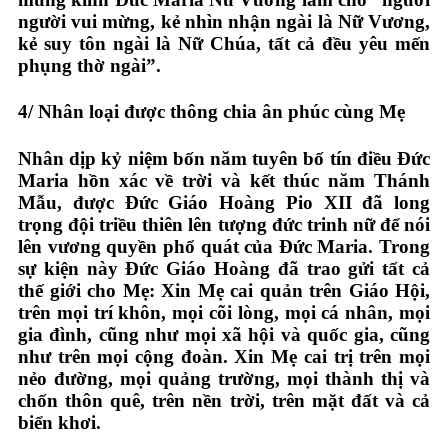
người vui mừng, kẻ nhìn nhận ngài là Nữ Vương,
kẻ suy tôn ngài là Nữ Chúa, tất cả đều yêu mến
phụng thờ ngài”.
4/
Nhân loại được thông chia ân phúc cùng Mẹ
Nhân dịp kỷ niệm bốn năm tuyên bố tín điều Đức
Maria hồn xác về trời và kết thúc năm Thánh
Mẫu, được Đức Giáo Hoàng Pio XII đã long
trọng đội triều thiên lên tượng đức trinh nữ để nói
lên vương quyền phổ quát của Đức Maria. Trong
sự kiện này Đức Giáo Hoàng đã trao gửi tất cả
thế giới cho Mẹ: Xin Mẹ cai quản trên Giáo Hội,
trên mọi trí khôn, mọi cõi lòng, mọi cá nhân, mọi
gia đình, cũng như mọi xã hội và quốc gia, cũng
như trên mọi cộng đoàn. Xin Mẹ cai trị trên mọi
nẻo đường, mọi quảng trường, mọi thành thị và
chốn thôn quê, trên nền trời, trên mặt đất và cả
biển khơi.