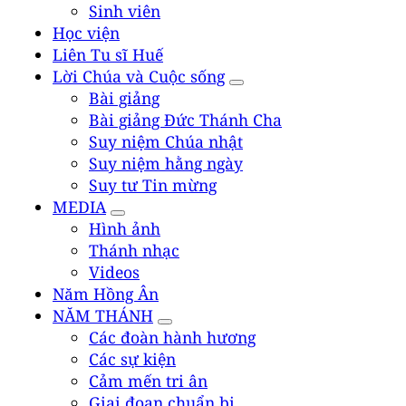
Sinh viên
Học viện
Liên Tu sĩ Huế
Lời Chúa và Cuộc sống
Bài giảng
Bài giảng Đức Thánh Cha
Suy niệm Chúa nhật
Suy niệm hằng ngày
Suy tư Tin mừng
MEDIA
Hình ảnh
Thánh nhạc
Videos
Năm Hồng Ân
NĂM THÁNH
Các đoàn hành hương
Các sự kiện
Cảm mến tri ân
Giai đoạn chuẩn bị