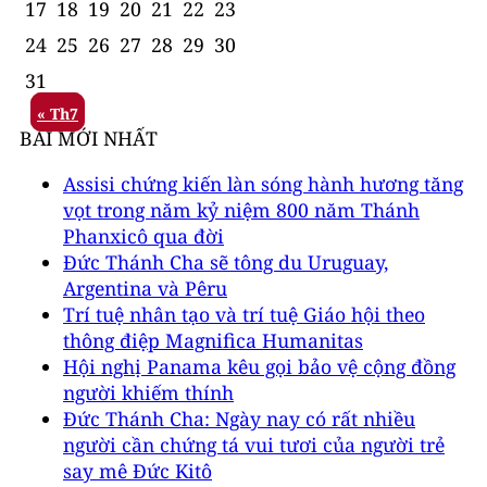
17
18
19
20
21
22
23
24
25
26
27
28
29
30
31
« Th7
BÀI MỚI NHẤT
Assisi chứng kiến làn sóng hành hương tăng
vọt trong năm kỷ niệm 800 năm Thánh
Phanxicô qua đời
Đức Thánh Cha sẽ tông du Uruguay,
Argentina và Pêru
Trí tuệ nhân tạo và trí tuệ Giáo hội theo
thông điệp Magnifica Humanitas
Hội nghị Panama kêu gọi bảo vệ cộng đồng
người khiếm thính
Đức Thánh Cha: Ngày nay có rất nhiều
người cần chứng tá vui tươi của người trẻ
say mê Đức Kitô