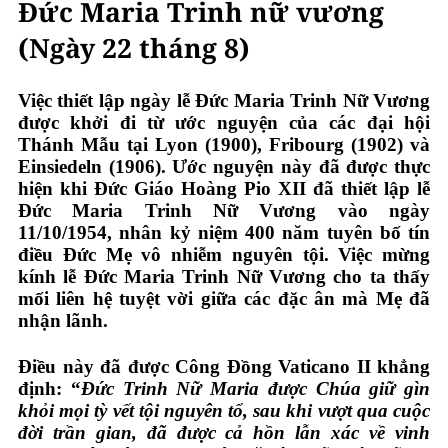
Đức Maria Trinh nữ vương
(Ngày 22 tháng 8)
Việc thiết lập ngày lễ Đức Maria Trinh Nữ Vương
được khởi đi từ ước nguyện của các đại hội
Thánh Mẫu tại Lyon (1900), Fribourg (1902) và
Einsiedeln (1906). Ước nguyện này đã được thực
hiện khi Đức Giáo Hoàng Pio XII đã thiết lập lễ
Đức Maria Trinh Nữ Vương vào ngày
11/10/1954, nhân kỷ niệm 400 năm tuyên bố tín
điều Đức Mẹ vô nhiễm nguyên tội. Việc mừng
kính lễ Đức Maria Trinh Nữ Vương cho ta thấy
mối liên hệ tuyệt vời giữa các đặc ân mà Mẹ đã
nhận lãnh.
Điều này đã được Công Đồng Vaticano II khẳng
định: “
Đức Trinh Nữ Maria được Chúa giữ gìn
khỏi mọi tỳ vết tội nguyên tổ, sau khi vượt qua cuộc
đời trần gian, đã được cả hồn lẫn xác về vinh