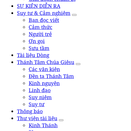
SỰ KIỆN DIỄN RA
Suy tư & Cảm nghiệm
Bạn đọc viết
Cảm thức
Người trẻ
Ơn gọi
Sưu tầm
Tài liệu Dòng
Thánh Tâm Chúa Giêsu
Các văn kiện
Đền tạ Thánh Tâm
Kinh nguyện
Linh đạo
Suy niệm
Suy tư
Thông báo
Thư viện tài liệu
Kinh Thánh