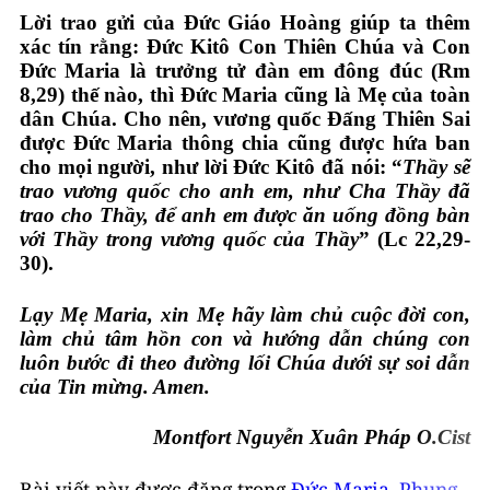
Lời trao gửi của Đức Giáo Hoàng giúp ta thêm
xác tín rằng: Đức Kitô Con Thiên Chúa và Con
Đức Maria là trưởng tử đàn em đông đúc (Rm
8,29) thế nào, thì Đức Maria cũng là Mẹ của toàn
dân Chúa. Cho nên, vương quốc Đấng Thiên Sai
được Đức Maria thông chia cũng được hứa ban
cho mọi người, như lời Đức Kitô đã nói: “
Thầy sẽ
trao vương quốc cho anh em, như Cha Thầy đã
trao cho Thầy, để anh em được ăn uống đồng bàn
với Thầy trong vương quốc của Thầy
” (Lc 22,29-
30).
Lạy Mẹ Maria, xin Mẹ hãy làm chủ cuộc đời con,
làm chủ tâm hồn con và hướng dẫn chúng con
luôn bước đi theo đường lối Chúa dưới sự soi dẫn
của Tin mừng. Amen.
Montfort Nguyễn Xuân Pháp O.Cist
Bài viết này được đăng trong
Đức Maria
,
Phụng