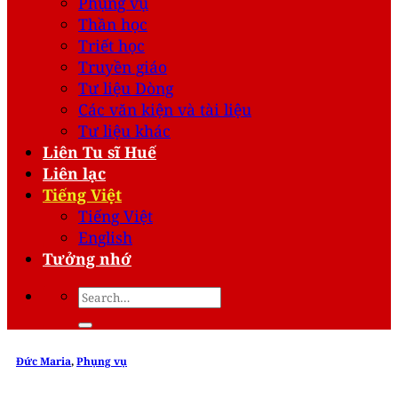
Phụng vụ
Thần học
Triết học
Truyền giáo
Tư liệu Dòng
Các văn kiện và tài liệu
Tư liệu khác
Liên Tu sĩ Huế
Liên lạc
Tiếng Việt
Tiếng Việt
English
Tưởng nhớ
Đức Maria
,
Phụng vụ