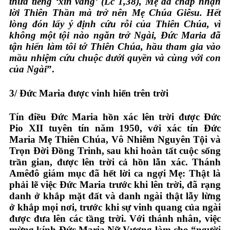
thưa tiếng ‘xin vâng’ (Lc 1,38), Mẹ đã chấp nhận
lời Thiên Thần mà trở nên Mẹ Chúa Giêsu. Hết
lòng đón lấy ý định cứu rỗi của Thiên Chúa, vì
không một tội nào ngăn trở Ngài, Đức Maria đã
tận hiến làm tôi tớ Thiên Chúa, hầu tham gia vào
mầu nhiệm cứu chuộc dưới quyền và cùng với con
của Ngài
”.
3/
Đức Maria được vinh hiển trên trời
Tín điều Đức Maria hồn xác lên trời được Đức
Pio XII tuyên tín năm 1950, với xác tín Đức
Maria Mẹ Thiên Chúa, Vô Nhiễm Nguyên Tội và
Trọn Đời Đồng Trinh, sau khi hoàn tất cuộc sống
trần gian, được lên trời cả hồn lẫn xác. Thánh
Amêđô giám mục đã hết lời ca ngợi Mẹ: Thật là
phải lẽ việc Đức Maria trước khi lên trời, đã rạng
danh ở khắp mặt đất và danh ngài thật lẫy lừng
ở khắp mọi nơi, trước khi sự vinh quang của ngài
được đưa lên các tầng trời. Với thánh nhân, việc
mừng kính Đức Maria Nữ Vương làm cho “người