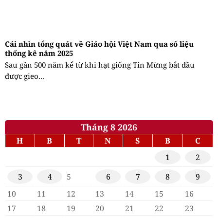
Cái nhìn tổng quát về Giáo hội Việt Nam qua số liệu
thống kê năm 2025
Sau gần 500 năm kể từ khi hạt giống Tin Mừng bắt đầu
được gieo...
Tháng 8 2026
H
B
T
N
S
B
C
1
2
3
4
5
6
7
8
9
10
11
12
13
14
15
16
17
18
19
20
21
22
23