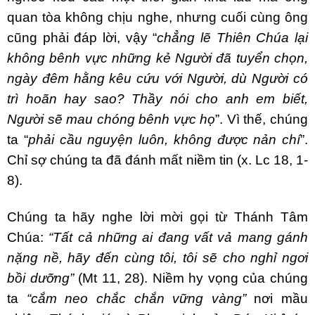
quan tòa không chịu nghe, nhưng cuối cùng ông
cũng phải đáp lời, vậy “
chẳng lẽ Thiên Chúa lại
không bênh vực những kẻ Người đã tuyển chọn,
ngày đêm hằng kêu cứu với Người, dù Người có
trì hoãn hay sao? Thầy nói cho anh em biết,
Người sẽ mau chóng bênh vực họ
”. Vì thế, chúng
ta “
phải cầu nguyện luôn, không được nản chí
”.
Chỉ sợ chúng ta đã đánh mất niềm tin (x. Lc 18, 1-
8).
Chúng ta hãy nghe lời mời gọi từ Thánh Tâm
Chúa:
“Tất cả những ai đang vất vả mang gánh
nặng nề, hãy đến cùng tôi, tôi sẽ cho nghỉ ngơi
bồi dưỡng”
(Mt 11, 28). Niềm hy vọng của chúng
ta
“cắm neo chắc chắn vững vàng”
nơi mầu