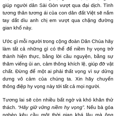
giúp người dân Sài Gòn vượt qua đại dịch. Tình
tương thân tương ái của con dân đất Việt sẽ nắm
tay dắt dìu anh chị em vượt qua chặng đường
gian khổ này.
Ước gì mỗi người trong cộng đoàn Dân Chúa hãy
làm tất cả những gì có thể để niềm hy vọng trở
thành hiện thực, bằng lời cầu nguyện, bằng sự
thăm viếng ủi an, cảm thông khích lệ, giúp đỡ vật
chất. Đừng để một ai phải thất vọng vì sự dửng
dưng vô cảm của chúng ta. Xin hãy chuyển
thông điệp hy vọng này tới tất cả mọi người.
Tương lai sẽ còn nhiều bất ngờ và khó khăn thử
thách.
“Hãy giữ vững niềm hy vọng”.
Nếu bà góa
nghèo kêu cầu một thời gian khá lâu mà ông