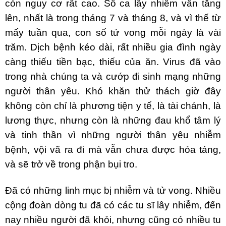
còn nguy cơ rất cao. Số ca lây nhiễm vẫn tăng
lên, nhất là trong tháng 7 và tháng 8, và vì thế từ
mấy tuần qua, con số tử vong mỗi ngày là vài
trăm. Dịch bệnh kéo dài, rất nhiều gia đình ngày
càng thiếu tiền bạc, thiếu của ăn. Virus đã vào
trong nhà chúng ta và cướp đi sinh mạng những
người thân yêu. Khó khăn thử thách giờ đây
không còn chỉ là phương tiện y tế, là tài chánh, là
lương thực, nhưng còn là những đau khổ tâm lý
và tinh thần vì những người thân yêu nhiễm
bệnh, vội vã ra đi mà vẫn chưa được hỏa táng,
và sẽ trở về trong phận bụi tro.
Đã có những linh mục bị nhiễm và tử vong. Nhiều
cộng đoàn dòng tu đã có các tu sĩ lây nhiễm, đến
nay nhiều người đã khỏi, nhưng cũng có nhiều tu